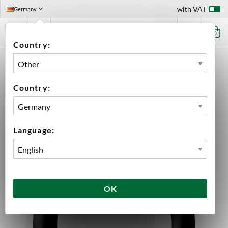
with VAT
Germany
0
Country:
HOME
EQUIPMENT
PLUMBING PARTS & FITTINGS
GASKETS
GASKET TRAPETS
Country:
Language:
OK