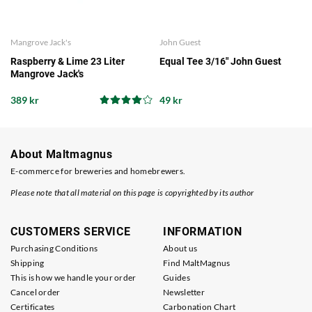
Mangrove Jack's
John Guest
Raspberry & Lime 23 Liter
Equal Tee 3/16" John Guest
Mangrove Jack's
389 kr
49 kr
About Maltmagnus
E-commerce for breweries and homebrewers.
Please note that all material on this page is copyrighted by its author
CUSTOMERS SERVICE
INFORMATION
Purchasing Conditions
About us
Shipping
Find MaltMagnus
This is how we handle your order
Guides
Cancel order
Newsletter
Certificates
Carbonation Chart