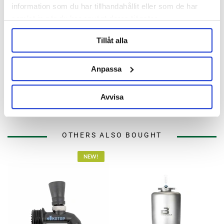
information som du har tillhandahållit eller som de har
samlat in när du har använt deras tjänster.
Tillåt alla
MaltMagnus
Anpassa
Trapets Adapter
Avvisa
259 kr
OTHERS ALSO BOUGHT
NEW!