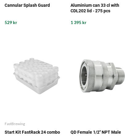
Cannular Splash Guard
Aluminium can 33 cl with
CDL202 lid - 275 pcs
529 kr
1 395 kr
FastBrewing
Start Kit FastRack 24 combo
QD Female 1/2" NPT Male