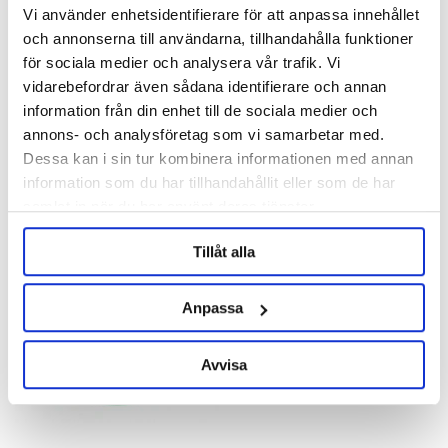
KegLand
Vi använder enhetsidentifierare för att anpassa innehållet
och annonserna till användarna, tillhandahålla funktioner
Cannular Semi-Auto Can
Seamer
för sociala medier och analysera vår trafik. Vi
Product out of stock!
vidarebefordrar även sådana identifierare och annan
7 790 kr
information från din enhet till de sociala medier och
annons- och analysföretag som vi samarbetar med.
Dessa kan i sin tur kombinera informationen med annan
OTHERS ALSO BOUGHT
information som du har tillhandahållit eller som de har
samlat in när du har använt deras tjänster.
Tillåt alla
Anpassa
Avvisa