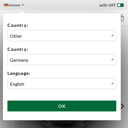
with VAT
Germany
0
Country:
HOME
EQUIPMENT
FILLING
CANNING
CHUCK FOR CDLE/CDL CAN ENDS FOR CANNULAR
Country:
Language:
OK