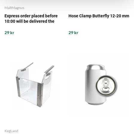
MaltMagnus
Express order placed before
Hose Clamp Butterfly 12-20 mm
10:00 will be delivered the
same working day from our
storage
29 kr
29 kr
KegLand