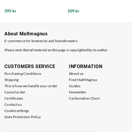
395 kr
109 kr
About Maltmagnus
E-commerce for breweries and homebrewers.
Please note that all material on this page is copyrighted by its author
CUSTOMERS SERVICE
INFORMATION
Purchasing Conditions
About us
Shipping
Find MaltMagnus
This is how we handle your order
Guides
Cancel order
Newsletter
Certificates
Carbonation Chart
Contact us
Cookie settings
Data Protection Policy