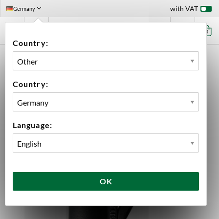
with VAT
Germany
0
Country:
HOME
EQUIPMENT
FERMENTATION
FERMENTATION ACCESSORIES
FERMENTATION ACCESSORIES
BUCKET CLIP AUTO SIPHON
Country:
Language:
OK