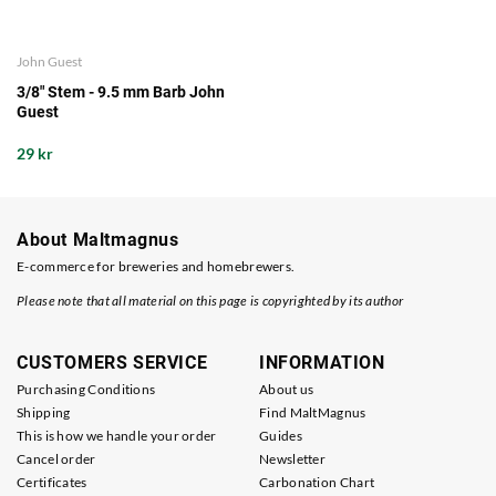
John Guest
3/8" Stem - 9.5 mm Barb John
Guest
29 kr
About Maltmagnus
E-commerce for breweries and homebrewers.
Please note that all material on this page is copyrighted by its author
CUSTOMERS SERVICE
INFORMATION
Purchasing Conditions
About us
Shipping
Find MaltMagnus
This is how we handle your order
Guides
Cancel order
Newsletter
Certificates
Carbonation Chart