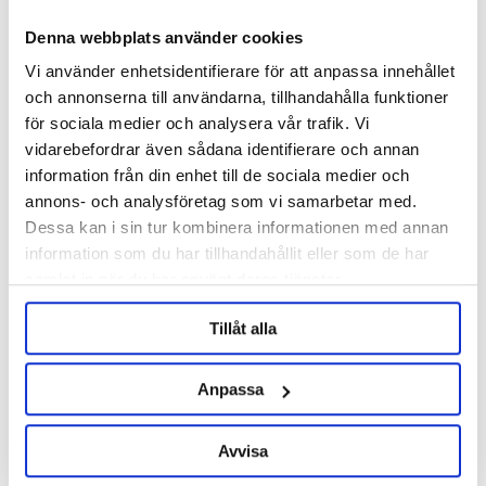
Denna webbplats använder cookies
Vi använder enhetsidentifierare för att anpassa innehållet
och annonserna till användarna, tillhandahålla funktioner
för sociala medier och analysera vår trafik. Vi
Brewferm
vidarebefordrar även sådana identifierare och annan
Auto Siphon Mini
Automatic Syphon - Flow'in
information från din enhet till de sociala medier och
annons- och analysföretag som vi samarbetar med.
129 kr
179 kr
Dessa kan i sin tur kombinera informationen med annan
information som du har tillhandahållit eller som de har
samlat in när du har använt deras tjänster.
OTHERS ALSO BOUGHT
Tillåt alla
Anpassa
Avvisa