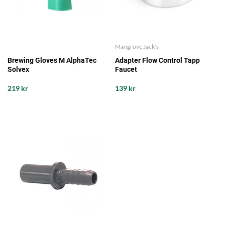
Mangrove Jack's
Brewing Gloves M AlphaTec
Adapter Flow Control Tapp
Solvex
Faucet
219 kr
139 kr