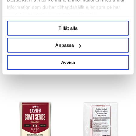
information som du har tillhandahållit eller som de har
samlat in när du har använt deras tjänster.
Tillåt alla
Anpassa
Viking Malt
Mangrove Jack's
Viking Wheat Malt
Belgian Ale M41 Mangrove
Jacks
Avvisa
22 kr/kg
52 kr