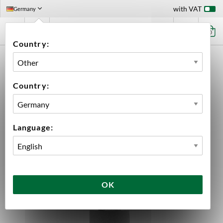
with VAT
Germany
0
Country:
HOME
EQUIPMENT
FERMENTATION
AERATION
DIFFUSION STONE 2 MICRON
Country:
Language:
OK