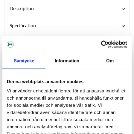
Description
Specification
Reviews
Ask about product
Samtycke
Information
Om
Denna webbplats använder cookies
OTHERS ALSO BOUGHT
Vi använder enhetsidentifierare för att anpassa innehållet
och annonserna till användarna, tillhandahålla funktioner
för sociala medier och analysera vår trafik. Vi
vidarebefordrar även sådana identifierare och annan
information från din enhet till de sociala medier och
annons- och analysföretag som vi samarbetar med.
Dessa kan i sin tur kombinera informationen med annan