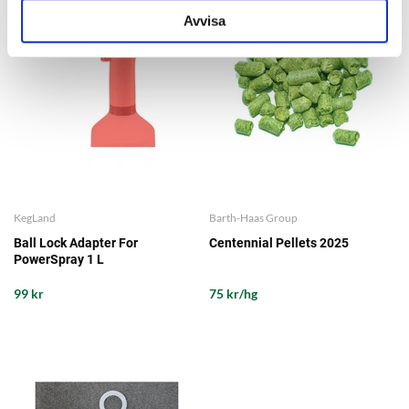
Avvisa
KegLand
Barth-Haas Group
Ball Lock Adapter For
Centennial Pellets 2025
PowerSpray 1 L
99 kr
75 kr/hg