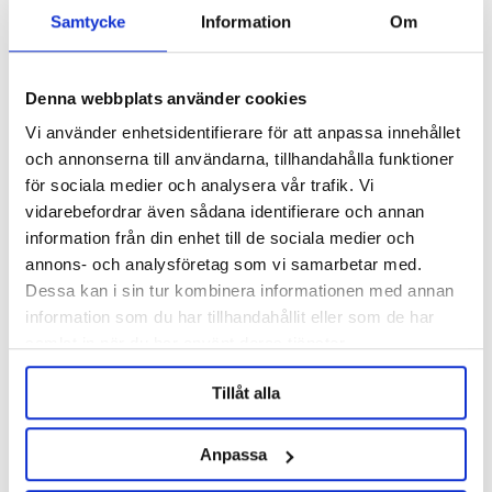
Samtycke
Information
Om
Denna webbplats använder cookies
Vi använder enhetsidentifierare för att anpassa innehållet
och annonserna till användarna, tillhandahålla funktioner
för sociala medier och analysera vår trafik. Vi
vidarebefordrar även sådana identifierare och annan
information från din enhet till de sociala medier och
KegLand
KegLand
annons- och analysföretag som vi samarbetar med.
Nukatap Flow Control
Nukatap Mini
Dessa kan i sin tur kombinera informationen med annan
information som du har tillhandahållit eller som de har
659 kr
249 kr
samlat in när du har använt deras tjänster.
Tillåt alla
OTHERS ALSO BOUGHT
Anpassa