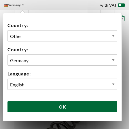
with VAT
Germany
0
Country:
HOME
EQUIPMENT
DISPENSING HARDWARE
ACCESSORIES BEER FAUCET
SELF CLOSING TAP SPRING NUKATAP
Country:
Language:
OK