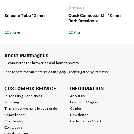
Brewtools
Silicone Tube 12 mm
Quick Connector M - 10 mm
Barb Brewtools
105 kr/m
109 kr
About Maltmagnus
E-commerce for breweries and homebrewers.
Please note that all material on this page is copyrighted by its author
CUSTOMERS SERVICE
INFORMATION
Purchasing Conditions
About us
Shipping
Find MaltMagnus
This is how we handle your order
Guides
Cancel order
Newsletter
Certificates
Carbonation Chart
Contact us
Cookie settings