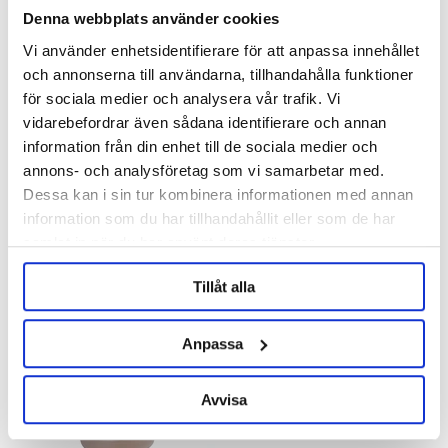
Denna webbplats använder cookies
Vi använder enhetsidentifierare för att anpassa innehållet
och annonserna till användarna, tillhandahålla funktioner
för sociala medier och analysera vår trafik. Vi
Five Star Chemicals & Supply, Inc.
vidarebefordrar även sådana identifierare och annan
information från din enhet till de sociala medier och
Chemipro SAN 1000 ml
Star San 946 ml
annons- och analysföretag som vi samarbetar med.
Dessa kan i sin tur kombinera informationen med annan
379 kr
379 kr
information som du har tillhandahållit eller som de har
samlat in när du har använt deras tjänster.
Tillåt alla
Anpassa
Avvisa