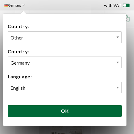
with VAT
Germany
0
Country:
HOME
EQUIPMENT
CLEANERS & SANITIZERS
DISINFECTANT
CHEMIPRO SAN 5000 ML
Country:
Language:
OK