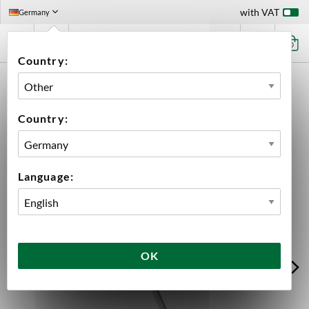
with VAT
Germany
0
Country:
HOME
EQUIPMENT
BREWING EQUIPMENT
ACCESSORIES
BREW MONK ACCESSORIES
CIRCULATION PIPE REINFORCED BREW MONK B40
Country:
Language:
OK