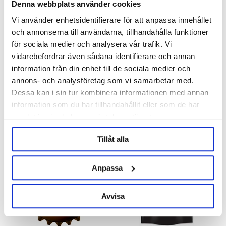
Denna webbplats använder cookies
Vi använder enhetsidentifierare för att anpassa innehållet
Brew Monk
och annonserna till användarna, tillhandahålla funktioner
för sociala medier och analysera vår trafik. Vi
Brew Monk B40
vidarebefordrar även sådana identifierare och annan
information från din enhet till de sociala medier och
4 495 kr
5 995 kr
annons- och analysföretag som vi samarbetar med.
Dessa kan i sin tur kombinera informationen med annan
information som du har tillhandahållit eller som de har
OTHERS ALSO BOUGHT
samlat in när du har använt deras tjänster.
Tillåt alla
Anpassa
Avvisa