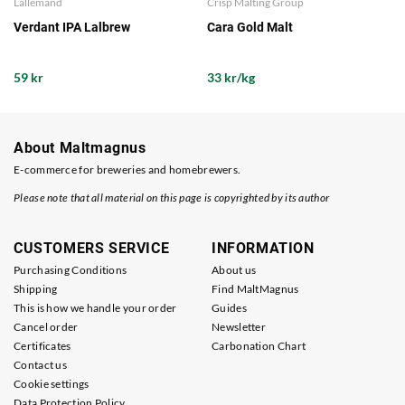
Lallemand
Crisp Malting Group
Verdant IPA Lalbrew
Cara Gold Malt
59 kr
33 kr/kg
About Maltmagnus
E-commerce for breweries and homebrewers.
Please note that all material on this page is copyrighted by its author
CUSTOMERS SERVICE
INFORMATION
Purchasing Conditions
About us
Shipping
Find MaltMagnus
This is how we handle your order
Guides
Cancel order
Newsletter
Certificates
Carbonation Chart
Contact us
Cookie settings
Data Protection Policy