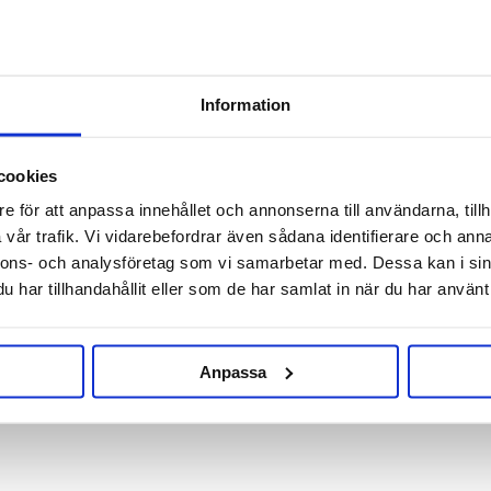
h and can withstand most chemicals.
Information
RELATED PRODUCTS
cookies
e för att anpassa innehållet och annonserna till användarna, tillh
vår trafik. Vi vidarebefordrar även sådana identifierare och anna
nnons- och analysföretag som vi samarbetar med. Dessa kan i sin
har tillhandahållit eller som de har samlat in när du har använt 
Anpassa