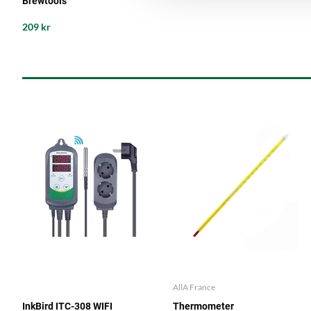
Brewtools
209 kr
AllA France
InkBird ITC-308 WIFI
Thermometer