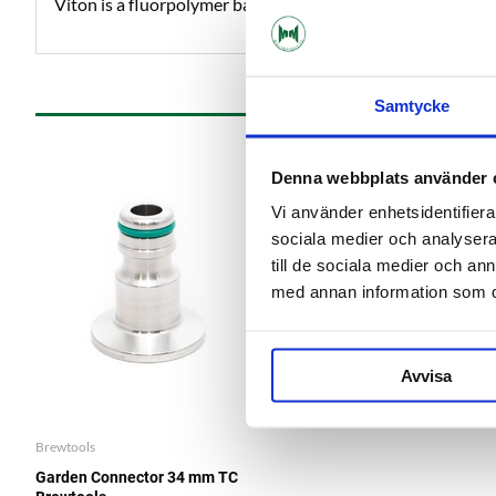
Viton is a fluorpolymer based material which is very toug
Samtycke
Denna webbplats använder 
Vi använder enhetsidentifierar
sociala medier och analysera 
till de sociala medier och a
med annan information som du 
Avvisa
Brewtools
Garden Connector 34 mm TC