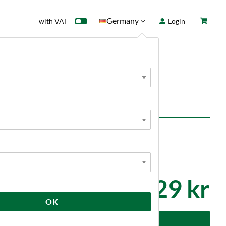
Germany
with VAT
Login
rd
Sale
News
Brewtools
 fittings.
29 kr
OK
dd to cart