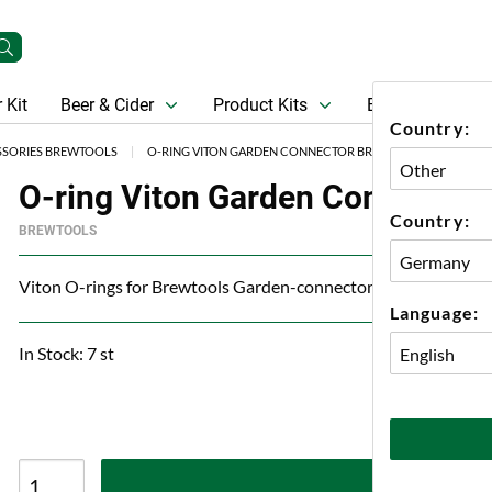
 Kit
Beer & Cider
Product Kits
Beer
Gift Ca
Country:
SSORIES BREWTOOLS
O-RING VITON GARDEN CONNECTOR BREWTOOLS
O-ring Viton Garden Connector 
Country:
BREWTOOLS
Viton O-rings for Brewtools Garden-connector fittings and M16
Language:
In Stock: 7 st
A