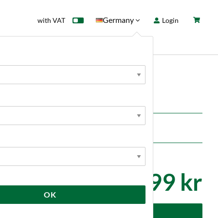
Germany
with VAT
Login
rd
Sale
News
99 kr
OK
dd to cart