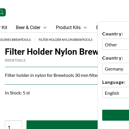
 Kit
Beer & Cider
Product Kits
Beer
Gift Ca
Country:
SSORIES BREWTOOLS
FILTER HOLDER NYLON BREWTOOLS
Filter Holder Nylon Brewtools
Country:
BREWTOOLS
Filter holder in nylon for Brewtools 30 mm filter
Language:
In Stock: 5 st
A