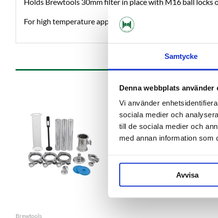
Holds Brewtools 30mm filter in place with M16 ball locks 
For high temperature applications we recommend the stainl
Samtycke
Denna webbplats använder 
Vi använder enhetsidentifierar
sociala medier och analysera 
till de sociala medier och a
med annan information som du 
Avvisa
Brewtools