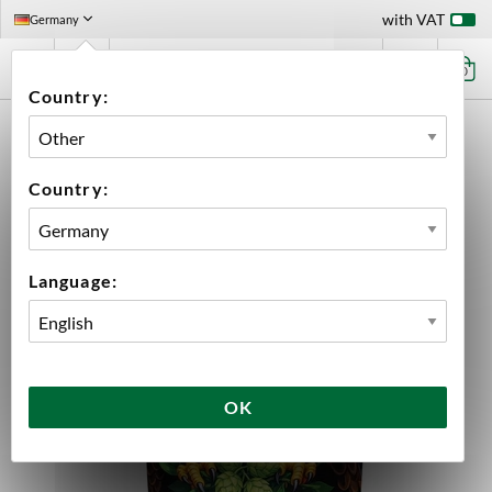
with VAT
Germany
0
Country:
HOME
BEER & CIDER
BEER KITS
AMERICAN IPA 23 LITER MANGROVE JACK'S
Country:
Language:
OK