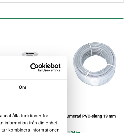
Om
Brewtools
andahålla funktioner för
CIP Adapter 3" TC Brewtools
Armerad PVC-slang 19 mm
n information från din enhet
 tur kombinera informationen
€35.98
€4.06/m