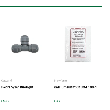
KegLand
Brewferm
T-kors 5/16" Duotight
Kalciumsulfat CaSO4 100 g
€4.42
€3.75