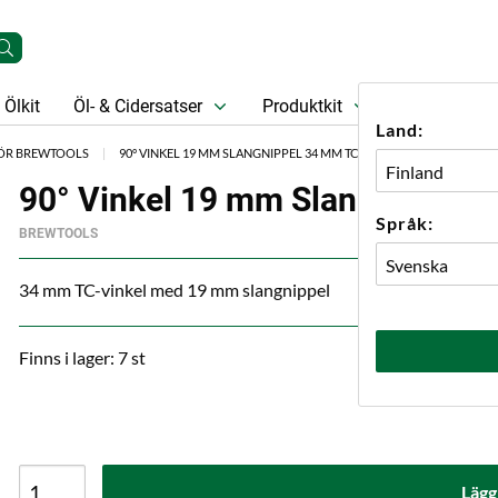
Ölkit
Öl- & Cidersatser
Produktkit
Öl
Prese
Land:
HÖR BREWTOOLS
90° VINKEL 19 MM SLANGNIPPEL 34 MM TC BREWTOOLS
90° Vinkel 19 mm Slangnippel 
Språk:
BREWTOOLS
34 mm TC-vinkel med 19 mm slangnippel
Finns i lager: 7 st
Lägg