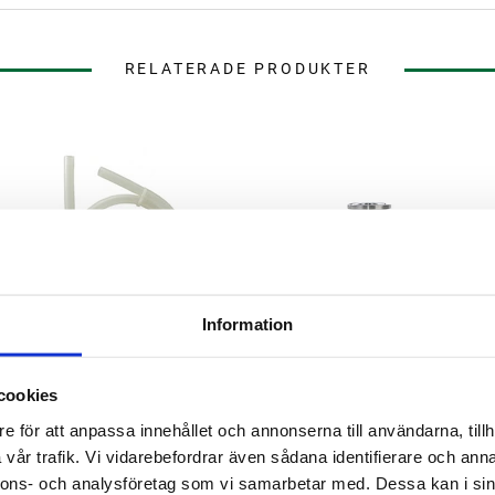
RELATERADE PRODUKTER
Information
cookies
Brewtools
Brewtools
e för att anpassa innehållet och annonserna till användarna, tillh
Silikonslang 16 x 25 mm
CIP Adapter TC 4" Brewtools
Brewtools
vår trafik. Vi vidarebefordrar även sådana identifierare och anna
nnons- och analysföretag som vi samarbetar med. Dessa kan i sin
€17.05/m
€40.49