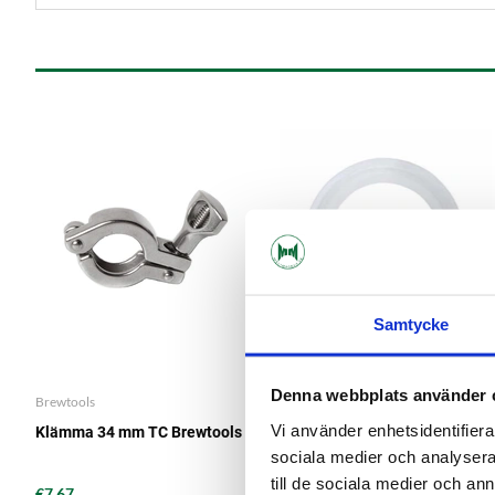
Samtycke
Denna webbplats använder 
Brewtools
Brewtools
Vi använder enhetsidentifierar
Klämma 34 mm TC Brewtools
Silikonpackning 34 mm TC
DN20 Brewtools
sociala medier och analysera 
till de sociala medier och a
€7.67
€1.71