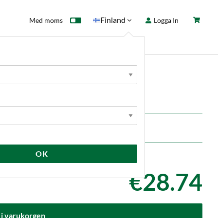
Finland
Med moms
Logga In
ntkort
Fyndhörna
Nyheter
34 mm TC Brewtools
OK
€28.74
 i varukorgen