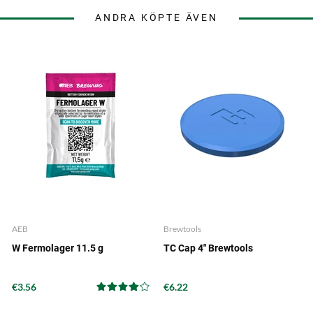
ANDRA KÖPTE ÄVEN
AEB
Brewtools
W Fermolager 11.5 g
TC Cap 4" Brewtools
€3.56
€6.22