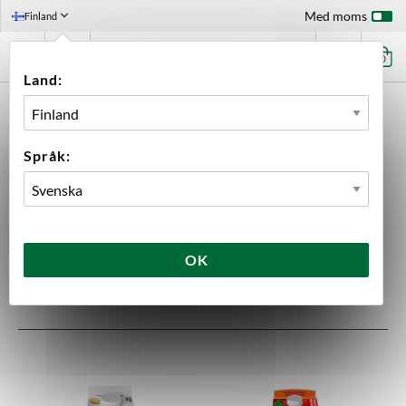
Med moms
Finland
0
Land:
FÖRSTASIDAN
INGREDIENSER
TILLSATSER
FRUKTPUREER
Fruktpureer
Språk:
7 produkter
OK
FILTRERA
SORTERA