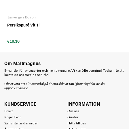
Les vergers Boiron
Persikopuré Vit 1 l
€18.18
Om Maltmagnus
E-handel för bryggerier och hembryggare. Vi kan ölbryggning! Tveka inte att
kontakta oss för tips och råd.
Observera att allt material på denna sida är rättighetsskyddat av sin
upphovsmakare
KUNDSERVICE
INFORMATION
Frakt
Om oss
Köpvillkor
Guider
Så hanteras din order
Hitta till oss