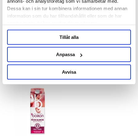
annons- och analysföretag som vi samarbetar med.
Dessa kan i sin tur kombinera informationen med annan
information som du har tillhandahållit eller som de har
samlat in när du har använt deras tjänster.
Les vergers Boiron
Les vergers Boiron
Tillåt alla
Mangopuré 1 l
Passionsfruktspuré 1 L
Anpassa
€21.06
€22.03
Avvisa