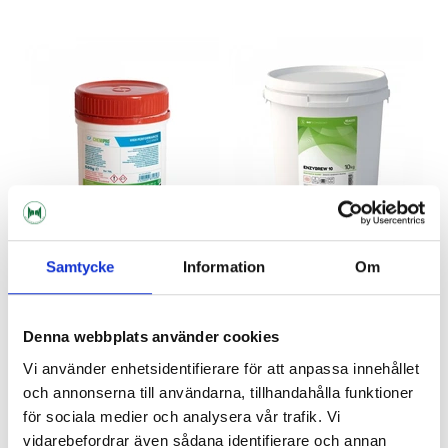
Samtycke
Information
Om
Chemipro Wash 500 g
Enzybrew 10 10 kg
Denna webbplats använder cookies
€14.34
€130.77
Vi använder enhetsidentifierare för att anpassa innehållet
och annonserna till användarna, tillhandahålla funktioner
för sociala medier och analysera vår trafik. Vi
vidarebefordrar även sådana identifierare och annan