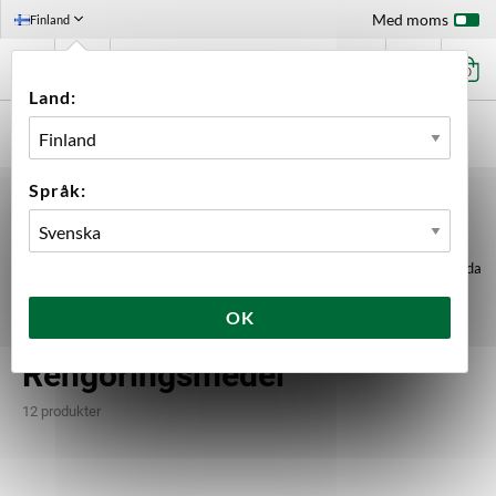
Med moms
Finland
0
Land:
FÖRSTASIDAN
UTRUSTNING
RENGÖRING
RENGÖRINGSMEDEL
Språk:
RENGÖRINGSMEDEL
Innan du använder desinfektionsmedel skall du använda ett
rengöringsmedel för att få bort smuts och rester. Tänk på att inte använda
samma rengöringsutrustning som du använder i t.ex. köket.
OK
Rengöringsmedel
12 produkter