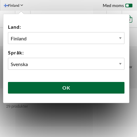
Med moms
Finland
0
Land:
FÖRSTASIDAN
UTRUSTNING
BRYGGNING
AVSILNING
Språk:
AVSILNING
Alla typer av BIAB-påsar, olika filter, sildukar och silplåtar för avsilning av
både humle och malt efter bryggning och jäsning.
OK
Avsilning
29 produkter