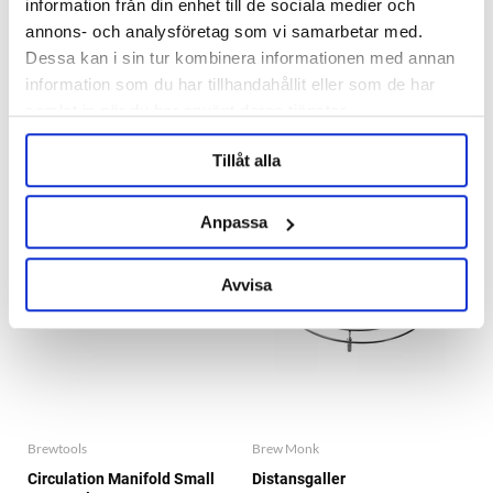
information från din enhet till de sociala medier och
Brewtools
Brewtools
annons- och analysföretag som vi samarbetar med.
Circulation Manifold Large
Circulation Manifold Medium
Dessa kan i sin tur kombinera informationen med annan
Brewtools
Brewtools
Slut i lager
information som du har tillhandahållit eller som de har
€197.51
€170.45
samlat in när du har använt deras tjänster.
Tillåt alla
Anpassa
Avvisa
Brewtools
Brew Monk
Circulation Manifold Small
Distansgaller