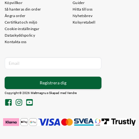
Köpvillkor
Guider
Så hanteras din order
Hitta till oss
Ångra order
Nyhetsbrev
Certifikat och miljö
Kolsyretabell
Cookie-inställningar
Dataskyddspolicy
Kontakta oss
Registrera dig
Copyright © 2026 Maltmagnus Skapad med
Vendre