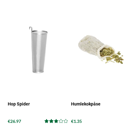
Hop Spider
Humlekokpåse
€26.97
€1.35