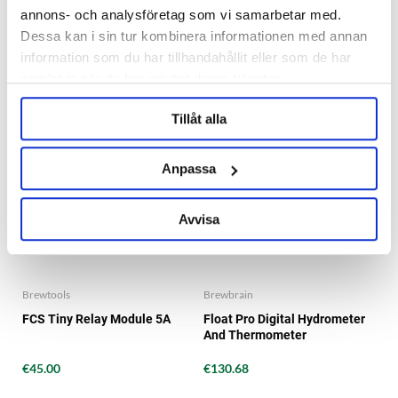
€135.19
€1,234.64
annons- och analysföretag som vi samarbetar med.
Dessa kan i sin tur kombinera informationen med annan
information som du har tillhandahållit eller som de har
samlat in när du har använt deras tjänster.
Tillåt alla
Anpassa
Avvisa
Brewtools
Brewbrain
FCS Tiny Relay Module 5A
Float Pro Digital Hydrometer
And Thermometer
€45.00
€130.68