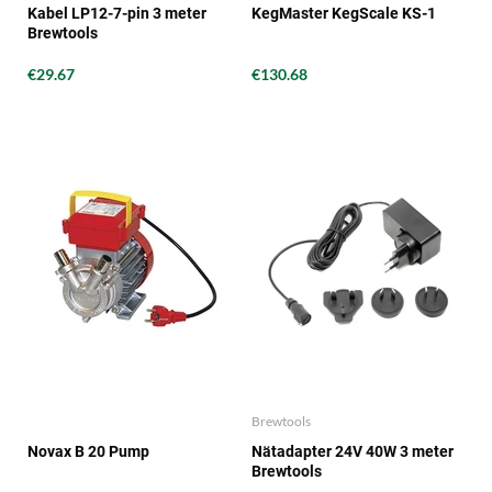
Kabel LP12-7-pin 3 meter
KegMaster KegScale KS-1
Brewtools
€29.67
€130.68
Brewtools
Novax B 20 Pump
Nätadapter 24V 40W 3 meter
Brewtools