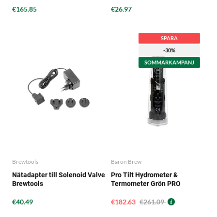
€165.85
€26.97
SPARA
-30%
SOMMARKAMPANJ
Brewtools
Baron Brew
Nätadapter till Solenoid Valve
Pro Tilt Hydrometer &
Brewtools
Termometer Grön PRO
€40.49
€182.63
€261.09