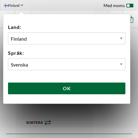
Med moms
Finland
0
Land:
FÖRSTASIDAN
UTRUSTNING
ELEKTRONIK
Språk:
Brewtools
RAPT
Tilt
Elektronik
82 produkter
OK
SORTERA