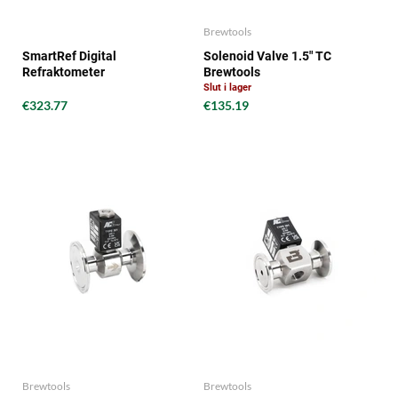
Brewtools
SmartRef Digital
Solenoid Valve 1.5" TC
Refraktometer
Brewtools
Slut i lager
€323.77
€135.19
Brewtools
Brewtools