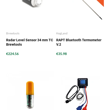
Brewtools
KegLand
Radar Level Sensor 34 mm TC
RAPT Bluetooth Termometer
Brewtools
V.2
€224.56
€35.98