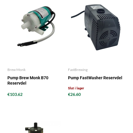
Brew Monk
FastBrewing
Pump Brew Monk B70
Pump FastWasher Reservdel
Reservdel
Slut i lager
€103.62
€26.60