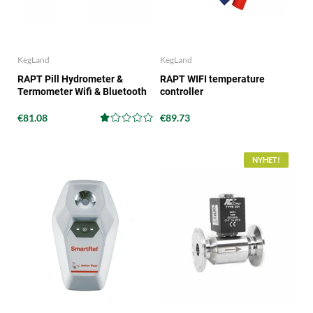
KegLand
KegLand
RAPT Pill Hydrometer &
RAPT WIFI temperature
Termometer Wifi & Bluetooth
controller
€81.08
€89.73
NYHET!