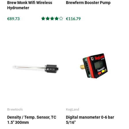
Brew Monk Wifi Wireless
Brewferm Booster Pump
Hydrometer
€89.73
€116.79
Brewtools
KegLand
Density / Temp. Sensor, TC
Digital manometer 0-6 bar
1.5" 300mm
5/16"