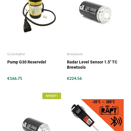
Grainfather
Brewtools
Pump G30 Reservdel
Radar Level Sensor 1.5" TC
Brewtools
€166.75
€224.56
NYHET!