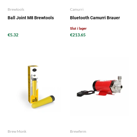
Brewtools
Camurri
Ball Joint M8 Brewtools
Bluetooth Camurri Brauer
Slut i lager
€5.32
€213.65
Brew Monk
Brewferm