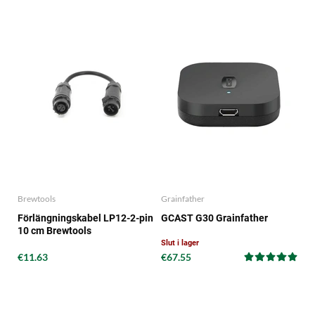
Brewtools
Grainfather
Förlängningskabel LP12-2-pin
GCAST G30 Grainfather
10 cm Brewtools
Slut i lager
€11.63
€67.55