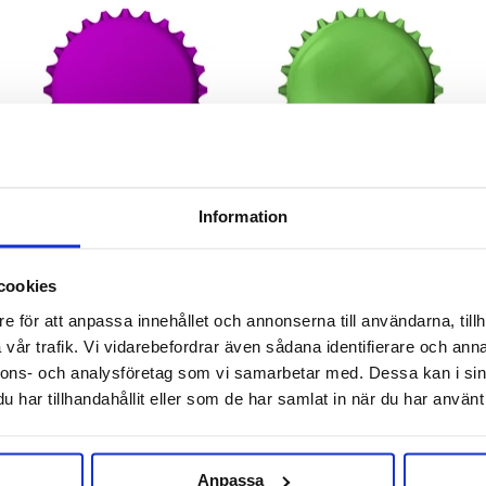
Information
Finn-Korkki
Finn-Korkki
Lila Kapsyler 26 mm 200 st
Ljusgrön - Metallic Kapsyler
cookies
26 mm 200 st
e för att anpassa innehållet och annonserna till användarna, tillh
59 kr
59 kr
vår trafik. Vi vidarebefordrar även sådana identifierare och anna
nnons- och analysföretag som vi samarbetar med. Dessa kan i sin
har tillhandahållit eller som de har samlat in när du har använt 
Anpassa