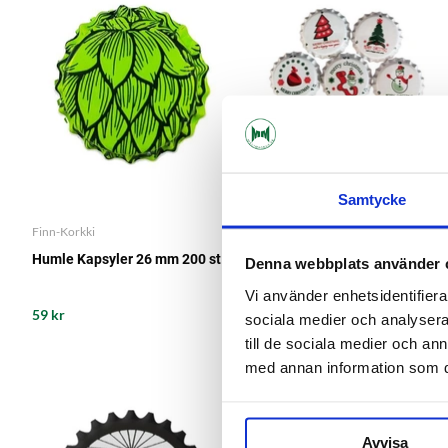
Samtycke
Finn-Korkki
Finn-Korkki
Humle Kapsyler 26 mm 200 st
Julmotiv Kapsyler 26 mm 200
Denna webbplats använder 
st
Vi använder enhetsidentifierar
59 kr
59 kr
sociala medier och analysera 
till de sociala medier och a
med annan information som du 
Avvisa