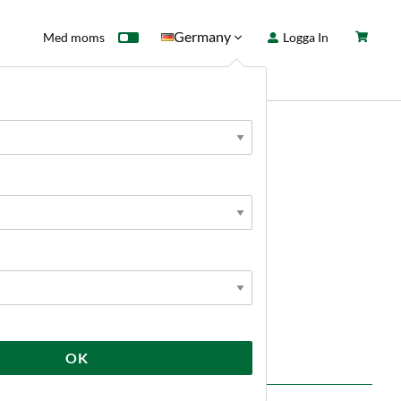
Germany
Med moms
Logga In
ntkort
Fyndhörna
Nyheter
OK