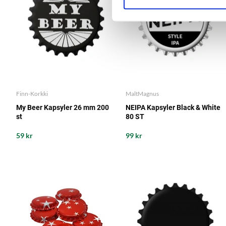
Finn-Korkki
MaltMagnus
My Beer Kapsyler 26 mm 200
NEIPA Kapsyler Black & White
st
80 ST
59 kr
99 kr