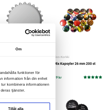
Om
Finn-Korkki
Finn-Korkki
Matt Silver Kapsyler 26 mm
Mix Kapsyler 26 mm 200 st
200 st
andahålla funktioner för
59 kr
59 kr
n information från din enhet
 tur kombinera informationen
deras tjänster.
Tillåt alla