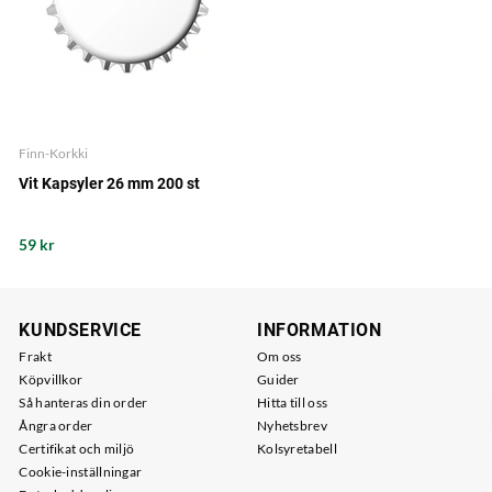
Finn-Korkki
Vit Kapsyler 26 mm 200 st
59 kr
KUNDSERVICE
INFORMATION
Frakt
Om oss
Köpvillkor
Guider
Så hanteras din order
Hitta till oss
Ångra order
Nyhetsbrev
Certifikat och miljö
Kolsyretabell
Cookie-inställningar