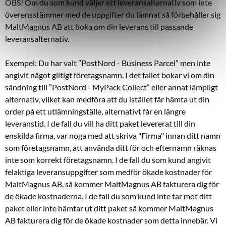
OBS! Om du som kund väljer ett leveransalternativ som inte
överensstämmer med de uppgifter du lämnat så förbehåller sig
MaltMagnus AB att boka om din leverans till passande
leveransalternativ.
Exempel: Du har valt ”PostNord - Business Parcel” men inte
angivit något giltigt företagsnamn. I det fallet bokar vi om din
sändning till ”PostNord - MyPack Collect” eller annat lämpligt
alternativ, vilket kan medföra att du istället får hämta ut din
order på ett utlämningställe, alternativt får en längre
leveranstid. I de fall du vill ha ditt paket levererat till din
enskilda firma, var noga med att skriva "Firma" innan ditt namn
som företagsnamn, att använda ditt för och efternamn räknas
inte som korrekt företagsnamn. I de fall du som kund angivit
felaktiga leveransuppgifter som medför ökade kostnader för
MaltMagnus AB, så kommer MaltMagnus AB fakturera dig för
de ökade kostnaderna. I de fall du som kund inte tar mot ditt
paket eller inte hämtar ut ditt paket så kommer MaltMagnus
AB fakturera dig för de ökade kostnader som detta innebär. Vi