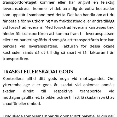
transportföretaget kommer eller har angivit en felaktig
leveransadress kommer vi debitera dig de extra kostnader
som uppstår i samband med detta. Det kan handla om att du
får betala för ny utkörning = ny fraktkostnad eller andra tillägg
vid försvårad leverans. Med försvårad leverans kan avses t.ex.
hinder för transportören att komma fram till leveransplatsen
eller t.ex. parkeringsförbud som gör att transportören inte kan
parkera vid leveransplatsen. Fakturan för dessa ökade
kostnader sänds då ut till dig så snart vi får fakturan från
transportören.
TRASIGT ELLER SKADAT GODS
Kontrollera alltid ditt gods noga vid mottagandet. Om
ytteremballage eller gods är skadat vid ankomst anmäls
skadan direkt till respektive transportör vid
mottagningstillfället, ta bilder och se till att få skadan styrkt av
chaufför eller ombud.
Dold skada som visar sig när du öppnar ditt paket eller din pall