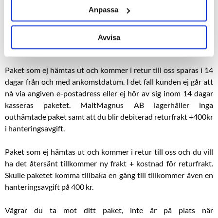
Anpassa
För ej uthämtade paket som kommer i retur till oss förbehåller
vi oss rätten att debitera dig kostnader för frakt, returfrakt,
förverkade varor (livsmedel) plus en hanteringsavgift som för
Avvisa
närvarande är 400 kr.
Paket som ej hämtas ut och kommer i retur till oss sparas i 14
dagar från och med ankomstdatum. I det fall kunden ej går att
nå via angiven e-postadress eller ej hör av sig inom 14 dagar
kasseras paketet. MaltMagnus AB lagerhåller inga
outhämtade paket samt att du blir debiterad returfrakt +400kr
i hanteringsavgift.
Paket som ej hämtas ut och kommer i retur till oss och du vill
ha det återsänt tillkommer ny frakt + kostnad för returfrakt.
Skulle paketet komma tillbaka en gång till tillkommer även en
hanteringsavgift på 400 kr.
Vägrar du ta mot ditt paket, inte är på plats när