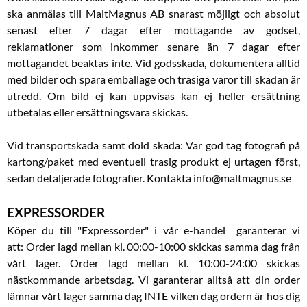
ska anmälas till MaltMagnus AB snarast möjligt och absolut
senast efter 7 dagar efter mottagande av godset,
reklamationer som inkommer senare än 7 dagar efter
mottagandet beaktas inte. Vid godsskada, dokumentera alltid
med bilder och spara emballage och trasiga varor till skadan är
utredd. Om bild ej kan uppvisas kan ej heller ersättning
utbetalas eller ersättningsvara skickas.
Vid transportskada samt dold skada: Var god tag fotografi på
kartong/paket med eventuell trasig produkt ej urtagen först,
sedan detaljerade fotografier. Kontakta info@maltmagnus.se
EXPRESSORDER
Köper du till "Expressorder" i vår e-handel garanterar vi
att: Order lagd mellan kl. 00:00-10:00 skickas samma dag från
vårt lager. Order lagd mellan kl. 10:00-24:00 skickas
nästkommande arbetsdag. Vi garanterar alltså att din order
lämnar vårt lager samma dag INTE vilken dag ordern är hos dig