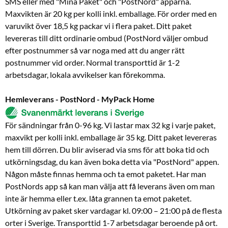
SMS eller med "Mina Paket" och "PostNord" apparna.
Maxvikten är 20 kg per kolli inkl. emballage. För order med en
varuvikt över 18,5 kg packar vi i flera paket. Ditt paket
levereras till ditt ordinarie ombud (PostNord väljer ombud
efter postnummer så var noga med att du anger rätt
postnummer vid order. Normal transporttid är 1-2
arbetsdagar, lokala avvikelser kan förekomma.
Hemleverans - PostNord - MyPack Home
För sändningar från 0-96 kg. Vi lastar max 32 kg i varje paket,
maxvikt per kolli inkl. emballage är 35 kg. Ditt paket levereras
hem till dörren. Du blir aviserad via sms för att boka tid och
utkörningsdag, du kan även boka detta via "PostNord" appen.
Någon måste finnas hemma och ta emot paketet. Har man
PostNords app så kan man välja att få leverans även om man
inte är hemma eller t.ex. låta grannen ta emot paketet.
Utkörning av paket sker vardagar kl. 09:00 – 21:00 på de flesta
orter i Sverige. Transporttid 1-7 arbetsdagar beroende på ort.