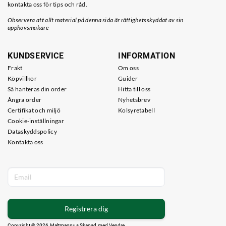
kontakta oss för tips och råd.
Observera att allt material på denna sida är rättighetsskyddat av sin
upphovsmakare
KUNDSERVICE
INFORMATION
Frakt
Om oss
Köpvillkor
Guider
Så hanteras din order
Hitta till oss
Ångra order
Nyhetsbrev
Certifikat och miljö
Kolsyretabell
Cookie-inställningar
Dataskyddspolicy
Kontakta oss
Registrera dig
Copyright © 2026 Maltmagnus Skapad med
Vendre