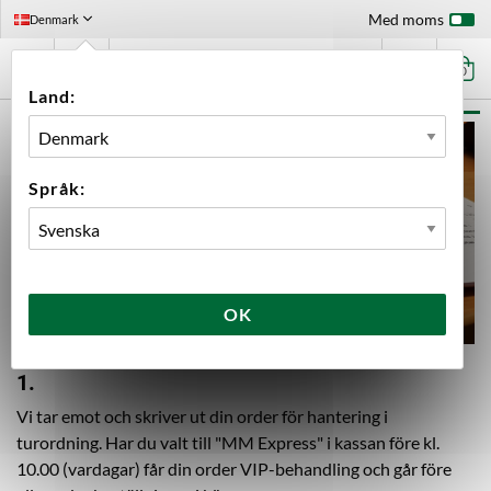
Med moms
Denmark
0
Land:
DIN ORDER
- SÅ HANTERAS DEN
Språk:
OK
1.
Vi tar emot och skriver ut din order för hantering i
turordning. Har du valt till "MM Express" i kassan före kl.
10.00 (vardagar) får din order VIP-behandling och går före