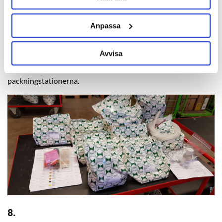
Anpassa
7.
Avvisa
Din order behandlas på en packvagn som körs till
packningstationerna.
8.