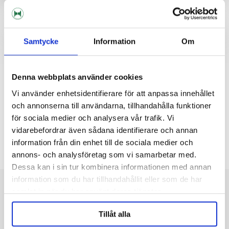
SOMMARKAMPANJ
Samtycke
Information
Om
Denna webbplats använder cookies
Vi använder enhetsidentifierare för att anpassa innehållet
och annonserna till användarna, tillhandahålla funktioner
för sociala medier och analysera vår trafik. Vi
Flaska 33 CL - Kronkapsyl 24-
Glasdamejeanne 5 Liter
pack
vidarebefordrar även sådana identifierare och annan
information från din enhet till de sociala medier och
118dkk
131dkk
60dkk
annons- och analysföretag som vi samarbetar med.
Dessa kan i sin tur kombinera informationen med annan
information som du har tillhandahållit eller som de har
Om Maltmagnus
samlat in när du har använt deras tjänster.
E-handel för bryggerier och hembryggare. Vi kan ölbryggning! Tveka inte att
kontakta oss för tips och råd.
Tillåt alla
Observera att allt material på denna sida är rättighetsskyddat av sin