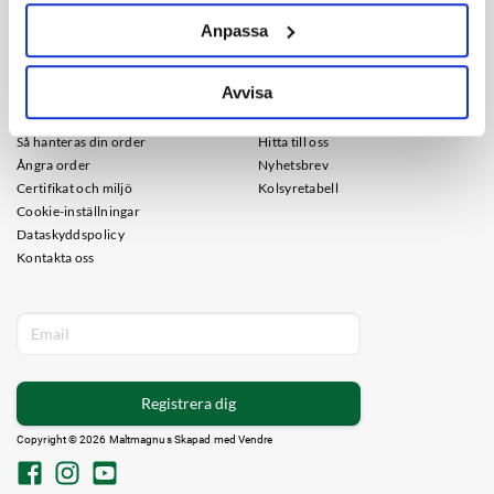
upphovsmakare
Anpassa
KUNDSERVICE
INFORMATION
Avvisa
Frakt
Om oss
Köpvillkor
Guider
Så hanteras din order
Hitta till oss
Ångra order
Nyhetsbrev
Certifikat och miljö
Kolsyretabell
Cookie-inställningar
Dataskyddspolicy
Kontakta oss
Registrera dig
Copyright © 2026 Maltmagnus Skapad med
Vendre