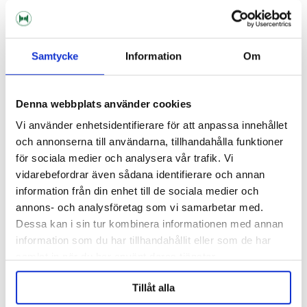
Camurri
Camurri
O-ring Till Kran CB50 / CB100
Push Button 10A Camurri
Camurri Brauer
Brauer
Samtycke
Information
Om
40dkk
114dkk
Denna webbplats använder cookies
Vi använder enhetsidentifierare för att anpassa innehållet
och annonserna till användarna, tillhandahålla funktioner
för sociala medier och analysera vår trafik. Vi
vidarebefordrar även sådana identifierare och annan
information från din enhet till de sociala medier och
annons- och analysföretag som vi samarbetar med.
Dessa kan i sin tur kombinera informationen med annan
information som du har tillhandahållit eller som de har
samlat in när du har använt deras tjänster.
Camurri
Camurri
Tillåt alla
Red Indicator 24V Camurri
Reducer CB23 Camurri Brauer