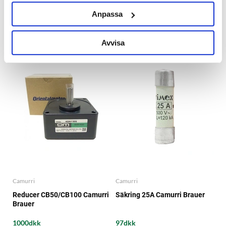
Brauer
Anpassa
26dkk
1128dkk
Avvisa
Camurri
Camurri
Reducer CB50/CB100 Camurri
Säkring 25A Camurri Brauer
Brauer
1000dkk
97dkk