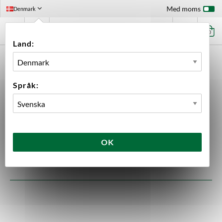
Med moms
Denmark
0
Land:
FÖRSTASIDAN
UTRUSTNING
RESERVDELAR
CAMURRI
Camurri
Språk:
19 produkter
OK
SORTERA