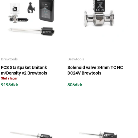
Brewtools
Brewtools
FCS Startpaket Unitank
Solenoid valve 34mm TC NC
m/Density v2 Brewtools
DC24V Brewtools
Slut i lager
9198dkk
806dkk