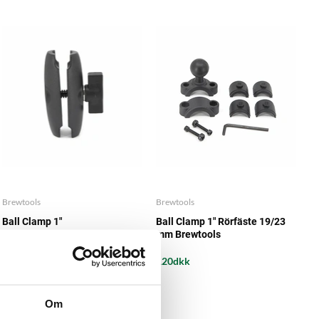
Brewtools
Brewtools
Ball Clamp 1"
Ball Clamp 1" Rörfäste 19/23
Anslutningsklämma 90 mm
mm Brewtools
Brewtools
120dkk
120dkk
Om