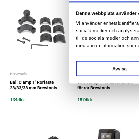
Denna webbplats använder 
Vi använder enhetsidentifierar
sociala medier och analysera 
till de sociala medier och a
med annan information som du 
Avvisa
Brewtools
Brewtools
Ball Clamp 1" Rörfäste
Ball Clamp 1" Snabbklämma
28/33/38 mm Brewtools
för rör Brewtools
134dkk
187dkk