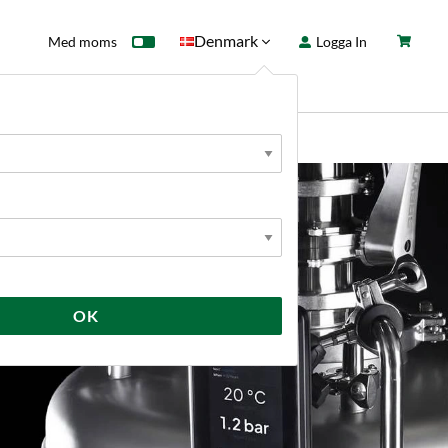
Denmark
Med moms
Logga In
ntkort
Fyndhörna
Nyheter
OK