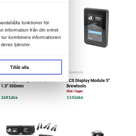
andahålla funktioner för
n information från din enhet
 tur kombinera informationen
deras tjänster.
Tillåt alla
Brewtools
Brewtools
Density / Temp. Sensor, TC
FCS Display Module 5"
1.5" 300mm
Brewtools
Slut i lager
2681dkk
1142dkk