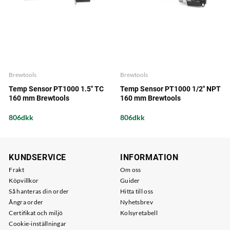
Brewtools
Brewtools
Temp Sensor PT1000 1.5" TC
Temp Sensor PT1000 1/2" NPT
160 mm Brewtools
160 mm Brewtools
806dkk
806dkk
KUNDSERVICE
INFORMATION
Frakt
Om oss
Köpvillkor
Guider
Så hanteras din order
Hitta till oss
Ångra order
Nyhetsbrev
Certifikat och miljö
Kolsyretabell
Cookie-inställningar