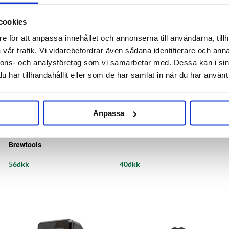
cookies
e för att anpassa innehållet och annonserna till användarna, tillh
vår trafik. Vi vidarebefordrar även sådana identifierare och anna
nnons- och analysföretag som vi samarbetar med. Dessa kan i sin
har tillhandahållit eller som de har samlat in när du har använt 
Anpassa
Brewtools
Brewtools
Ball Joint 1" Wall mounted
Ball Joint M8 Brewtools
Brewtools
56dkk
40dkk