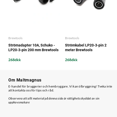
Brewtools
Brewtools
Strömadapter 10A, Schuko -
Strömkabel LP20-3-pin 2
LP20-3-pin 200 mm Brewtools
meter Brewtools
268dkk
268dkk
Om Maltmagnus
E-handel för bryggerier och hembryggare. Vi kan ölbryggning! Tveka inte
att kontakta oss för tips och råd.
Observera att allt material på denna sida är rättighetsskyddat av sin
upphovsmakare