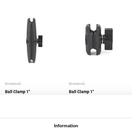
Brewtools
Brewtools
Ball Clamp 1"
Ball Clamp 1"
Anslutningsklämma 170 mm
Anslutningsklämma 60 mm
Brewtools
Brewtools
187dkk
67dkk
Information