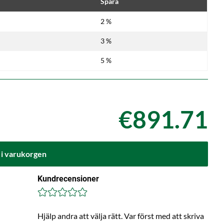
Spara
2 %
3 %
5 %
€891.71
 i varukorgen
Kundrecensioner
Hjälp andra att välja rätt. Var först med att skriva