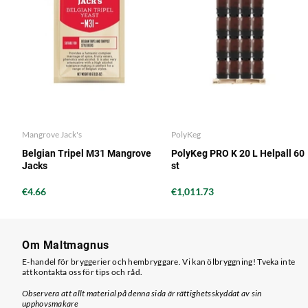
Mangrove Jack's
PolyKeg
Belgian Tripel M31 Mangrove
PolyKeg PRO K 20 L Helpall 60
Jacks
st
€4.66
€1,011.73
Om Maltmagnus
E-handel för bryggerier och hembryggare. Vi kan ölbryggning! Tveka inte
att kontakta oss för tips och råd.
Observera att allt material på denna sida är rättighetsskyddat av sin
upphovsmakare