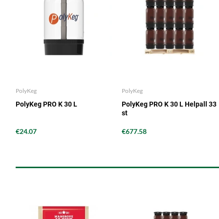
PolyKeg
PolyKeg
PolyKeg PRO K 30 L
PolyKeg PRO K 30 L Helpall 33
st
€24.07
€677.58