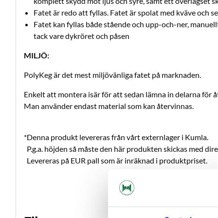
komplett skydd mot ljus och syre, samt ett överlägset 
Fatet är redo att fyllas. Fatet är spolat med kväve och 
Fatet kan fyllas både stående och upp-och-ner, manuel
tack vare dykröret och påsen
MILJÖ:
PolyKeg är det mest miljövänliga fatet på marknaden.
Enkelt att montera isär för att sedan lämna in delarna för å
Man använder endast material som kan återvinnas.
*Denna produkt levereras från vårt externlager i Kumla.
P.g.a. höjden så måste den här produkten skickas med direk
Levereras på EUR pall som är inräknad i produktpriset.