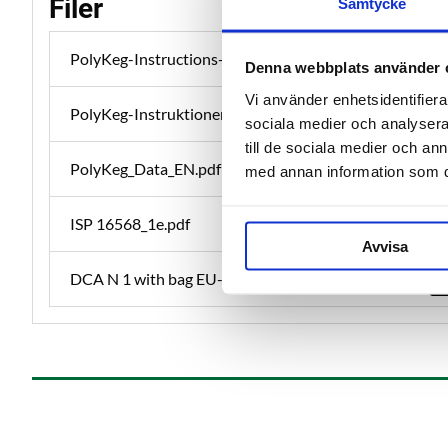
Filer
Samtycke
PolyKeg-Instructions-ENG.pdf
Denna webbplats använder 
Vi använder enhetsidentifierar
PolyKeg-Instruktioner-SWE_1.pdf
sociala medier och analysera 
till de sociala medier och a
PolyKeg_Data_EN.pdf
med annan information som du 
ISP 16568_1e.pdf
Avvisa
DCA N 1 with bag EU-FDA 02-02-26.pdf