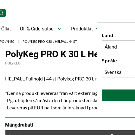
Ölkit
Öl- & Cidersatser
Produktkit
Öl
Prese
Land:
POLYKEG
POLYKEG PRO K 30 L HELPALL 44 ST
PolyKeg PRO K 30 L Helpall 44 s
Språk:
POLYKEG
HELPALL Fullhöjd | 44 st Polykeg PRO 30 L med
K
-koppling (
*Denna produkt levereras från vårt externlager i Kumla.
P.g.a. höjden så måste den här produkten skickas med direktbil
Levereras på EUR pall som är inräknad i produktpriset.
Mängdrabatt