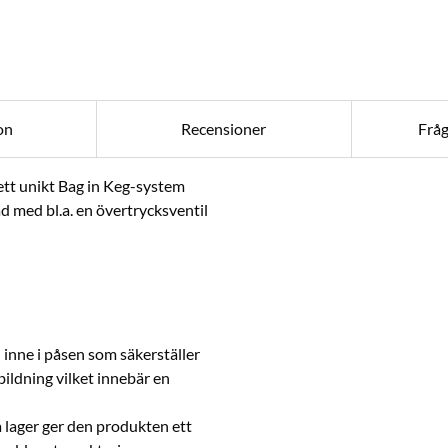
on
Recensioner
Frå
 ett unikt Bag in Keg-system
d med bl.a. en övertrycksventil
inne i påsen som säkerställer
ildning vilket innebär en
ra lager ger den produkten ett