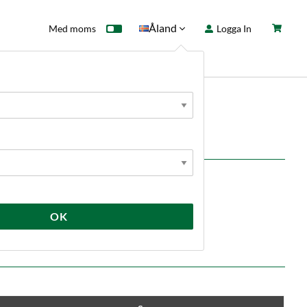
Åland
Med moms
Logga In
ntkort
Fyndhörna
Nyheter
t
kompartibel med KeyKeg).
OK
.