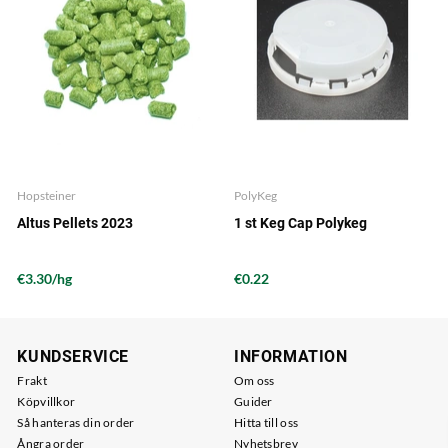
Hopsteiner
PolyKeg
Altus Pellets 2023
1 st Keg Cap Polykeg
€3.30/hg
€0.22
KUNDSERVICE
INFORMATION
Frakt
Om oss
Köpvillkor
Guider
Så hanteras din order
Hitta till oss
Ångra order
Nyhetsbrev