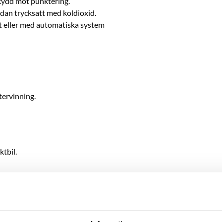
skydd mot punktering.
sedan trycksatt med koldioxid.
lt eller med automatiska system
tervinning.
tbil.