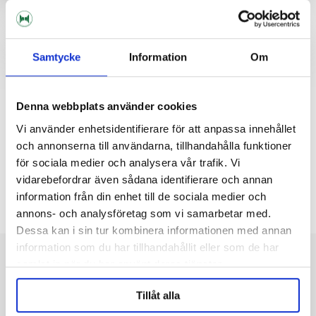
Samtycke
Information
Om
Denna webbplats använder cookies
Vi använder enhetsidentifierare för att anpassa innehållet
och annonserna till användarna, tillhandahålla funktioner
för sociala medier och analysera vår trafik. Vi
Bakstycke Till Tapptorn
Droppbricka Tapptorn
vidarebefordrar även sådana identifierare och annan
information från din enhet till de sociala medier och
€20.77
€35.86
annons- och analysföretag som vi samarbetar med.
Dessa kan i sin tur kombinera informationen med annan
information som du har tillhandahållit eller som de har
Om Maltmagnus
samlat in när du har använt deras tjänster.
E-handel för bryggerier och hembryggare. Vi kan ölbryggning! Tveka inte att
kontakta oss för tips och råd.
Tillåt alla
Observera att allt material på denna sida är rättighetsskyddat av sin