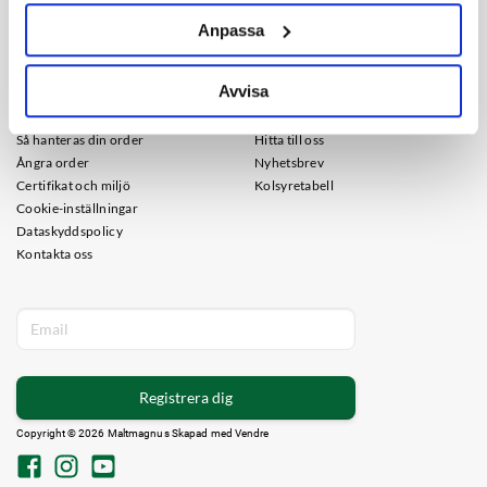
upphovsmakare
Anpassa
KUNDSERVICE
INFORMATION
Avvisa
Frakt
Om oss
Köpvillkor
Guider
Så hanteras din order
Hitta till oss
Ångra order
Nyhetsbrev
Certifikat och miljö
Kolsyretabell
Cookie-inställningar
Dataskyddspolicy
Kontakta oss
Registrera dig
Copyright © 2026 Maltmagnus Skapad med
Vendre