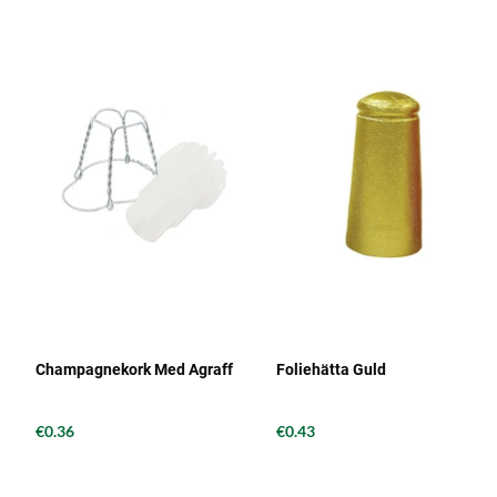
Champagnekork Med Agraff
Foliehätta Guld
€0.36
€0.43