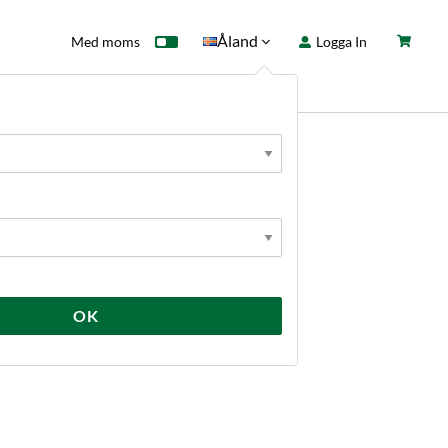
Åland
Med moms
Logga In
ntkort
Fyndhörna
Nyheter
OK