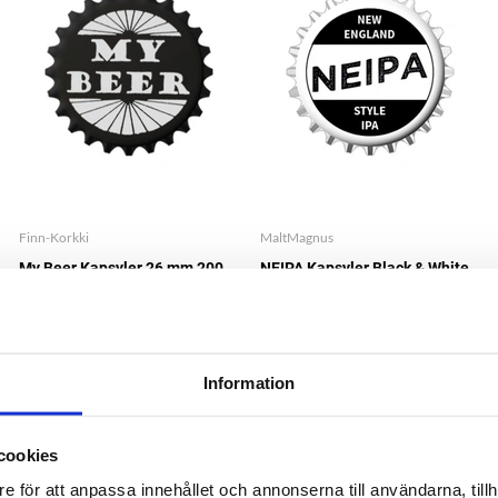
Finn-Korkki
MaltMagnus
My Beer Kapsyler 26 mm 200
NEIPA Kapsyler Black & White
st
80 ST
€4.24
€7.11
Information
cookies
e för att anpassa innehållet och annonserna till användarna, tillh