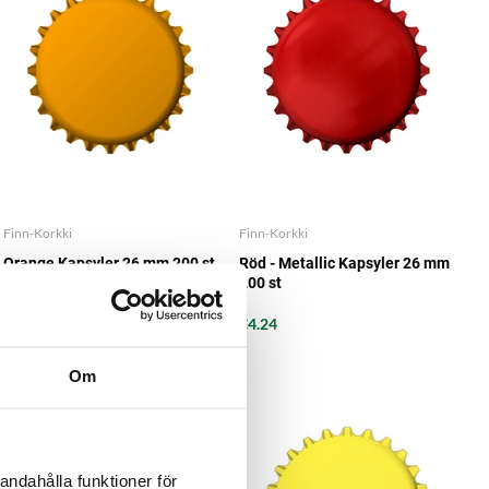
Finn-Korkki
Finn-Korkki
Orange Kapsyler 26 mm 200 st
Röd - Metallic Kapsyler 26 mm
200 st
€4.24
€4.24
Om
andahålla funktioner för