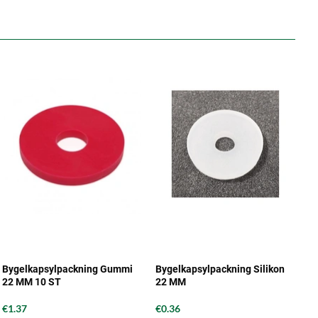
Bygelkapsylpackning Gummi
Bygelkapsylpackning Silikon
22 MM 10 ST
22 MM
€1.37
€0.36