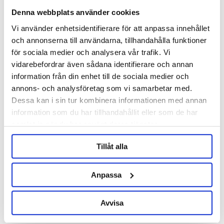
Grainfather
Grainfather
Denna webbplats använder cookies
G30 v3 Grainfather
G40 Grainfather
Vi använder enhetsidentifierare för att anpassa innehållet
och annonserna till användarna, tillhandahålla funktioner
€574.53
€1,293.14
för sociala medier och analysera vår trafik. Vi
vidarebefordrar även sådana identifierare och annan
BESTÄLLNINGSVARA
information från din enhet till de sociala medier och
annons- och analysföretag som vi samarbetar med.
Dessa kan i sin tur kombinera informationen med annan
information som du har tillhandahållit eller som de har
samlat in när du har använt deras tjänster.
Tillåt alla
Anpassa
Grainfather
Avvisa
G70 v.2 Grainfather