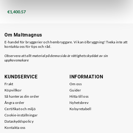
€1,400.57
Om Maltmagnus
E-handel för bryggerier och hembryggare. Vi kan ölbryggning! Tveka inte att
kontakta oss för tips och råd.
Observera att allt material på denna sida är rättighetsskyddat av sin
upphovsmakare
KUNDSERVICE
INFORMATION
Frakt
Om oss
Köpvillkor
Guider
Så hanteras din order
Hitta till oss
Ångra order
Nyhetsbrev
Certifikat och miljö
Kolsyretabell
Cookie-inställningar
Dataskyddspolicy
Kontakta oss