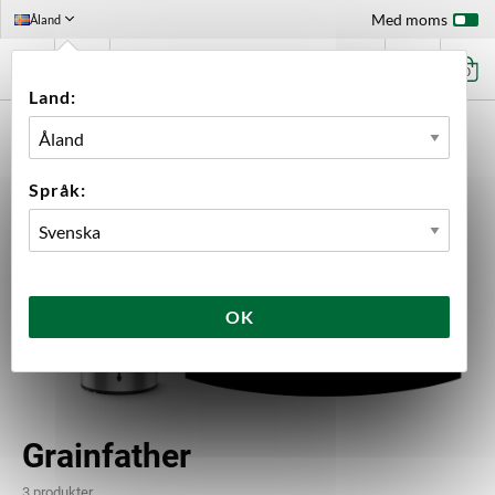
Med moms
Åland
0
Land:
FÖRSTASIDAN
UTRUSTNING
BRYGGNING
BRYGGVERK
GRAINFATHER
Språk:
OK
Grainfather
3 produkter