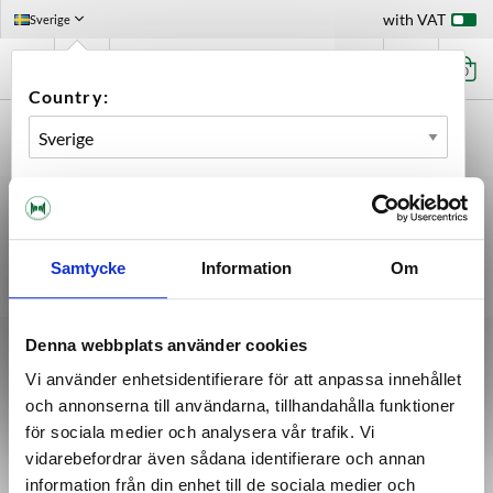
with VAT
Sverige
0
Country:
Language:
Samtycke
Information
Om
OK
Denna webbplats använder cookies
About Maltmagnus
Vi använder enhetsidentifierare för att anpassa innehållet
E-commerce for breweries and homebrewers.
och annonserna till användarna, tillhandahålla funktioner
Please note that all material on this page is copyrighted by its author
för sociala medier och analysera vår trafik. Vi
vidarebefordrar även sådana identifierare och annan
CUSTOMERS SERVICE
INFORMATION
information från din enhet till de sociala medier och