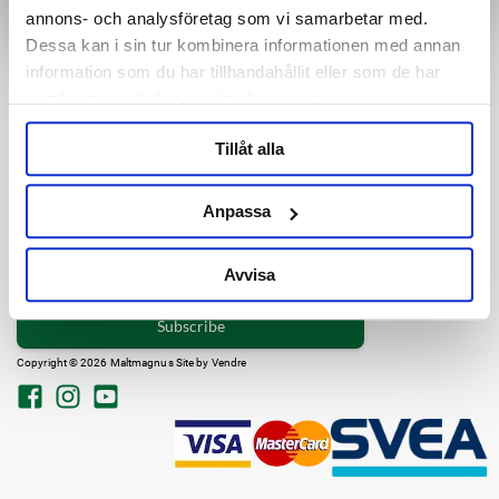
Purchasing Conditions
About us
annons- och analysföretag som vi samarbetar med.
Shipping
Find MaltMagnus
Dessa kan i sin tur kombinera informationen med annan
This is how we handle your order
Guides
information som du har tillhandahållit eller som de har
Cancel order
Newsletter
samlat in när du har använt deras tjänster.
Certificates
Carbonation Chart
Contact us
Tillåt alla
Cookie settings
Data Protection Policy
Anpassa
Avvisa
Subscribe
Copyright © 2026 Maltmagnus Site by
Vendre