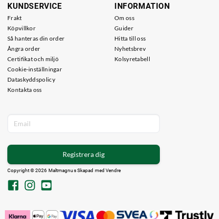
KUNDSERVICE
INFORMATION
Frakt
Om oss
Köpvillkor
Guider
Så hanteras din order
Hitta till oss
Ångra order
Nyhetsbrev
Certifikat och miljö
Kolsyretabell
Cookie-inställningar
Dataskyddspolicy
Kontakta oss
Registrera dig
Copyright © 2026 Maltmagnus Skapad med
Vendre