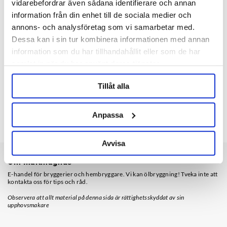
vidarebefordrar även sådana identifierare och annan
information från din enhet till de sociala medier och
annons- och analysföretag som vi samarbetar med.
Dessa kan i sin tur kombinera informationen med annan
information som du har tillhandahållit eller som de har
samlat in när du har använt deras tjänster.
Tillåt alla
Bygelkapsylpackning Silikon
Gummipropp
22 MM
Glasdamejeanne 5 Liter
Anpassa
4 nkr
15 nkr
Avvisa
Om Maltmagnus
E-handel för bryggerier och hembryggare. Vi kan ölbryggning! Tveka inte att
kontakta oss för tips och råd.
Observera att allt material på denna sida är rättighetsskyddat av sin
upphovsmakare