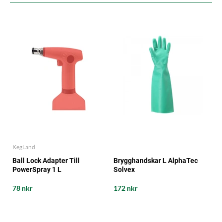
KegLand
Ball Lock Adapter Till
Brygghandskar L AlphaTec
PowerSpray 1 L
Solvex
78 nkr
172 nkr