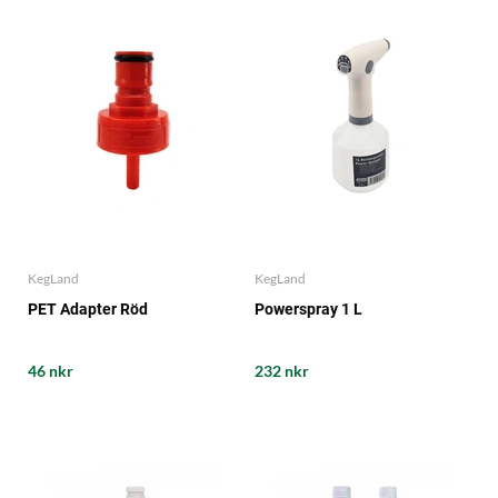
KegLand
KegLand
PET Adapter Röd
Powerspray 1 L
46 nkr
232 nkr