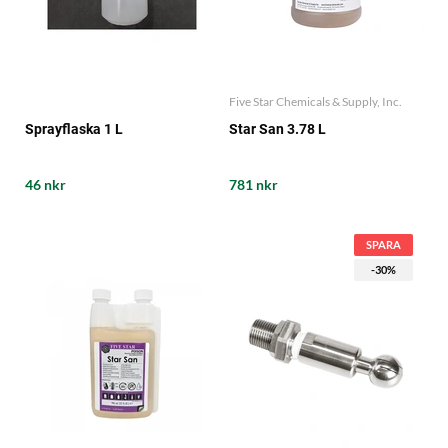
Five Star Chemicals & Supply, Inc.
Sprayflaska 1 L
Star San 3.78 L
46 nkr
781 nkr
SPARA
-30%