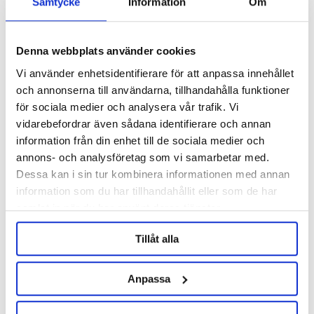
Samtycke
Information
Om
Denna webbplats använder cookies
Vi använder enhetsidentifierare för att anpassa innehållet
och annonserna till användarna, tillhandahålla funktioner
för sociala medier och analysera vår trafik. Vi
vidarebefordrar även sådana identifierare och annan
information från din enhet till de sociala medier och
annons- och analysföretag som vi samarbetar med.
Enzybrew 10 10 kg
Enzybrew 10 750 g
Dessa kan i sin tur kombinera informationen med annan
information som du har tillhandahållit eller som de har
1139 nkr
156 nkr
samlat in när du har använt deras tjänster.
Tillåt alla
Anpassa