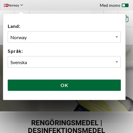
Med moms
Norway
0
Land:
FÖRSTASIDAN
UTRUSTNING
RENGÖRING
Språk:
OK
RENGÖRINGSMEDEL |
DESINFEKTIONSMEDEL