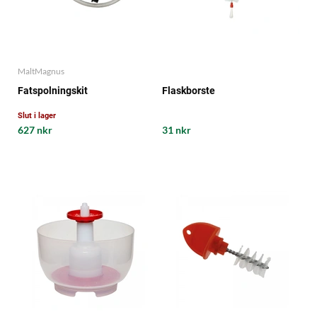
MaltMagnus
Fatspolningskit
Flaskborste
Slut i lager
627 nkr
31 nkr