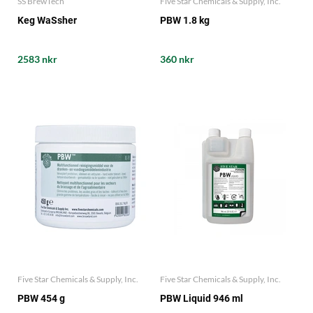
SS BrewTech
Five Star Chemicals & Supply, Inc.
Keg WaSsher
PBW 1.8 kg
2583 nkr
360 nkr
Five Star Chemicals & Supply, Inc.
Five Star Chemicals & Supply, Inc.
PBW 454 g
PBW Liquid 946 ml