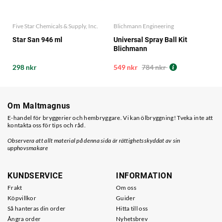
Five Star Chemicals & Supply, Inc.
Blichmann Engineering
Star San 946 ml
Universal Spray Ball Kit
Blichmann
298 nkr
549 nkr
784 nkr
Om Maltmagnus
E-handel för bryggerier och hembryggare. Vi kan ölbryggning! Tveka inte att
kontakta oss för tips och råd.
Observera att allt material på denna sida är rättighetsskyddat av sin
upphovsmakare
KUNDSERVICE
INFORMATION
Frakt
Om oss
Köpvillkor
Guider
Så hanteras din order
Hitta till oss
Ångra order
Nyhetsbrev