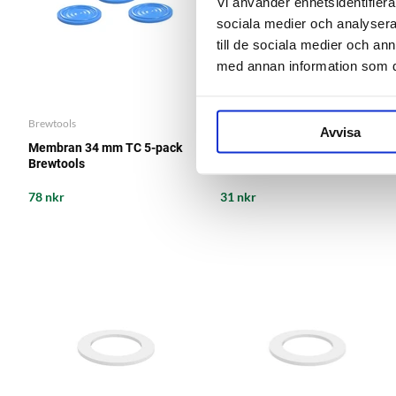
Vi använder enhetsidentifierar
sociala medier och analysera 
till de sociala medier och a
med annan information som du 
Brewtools
Brewtools
Avvisa
Membran 34 mm TC 5-pack
O-ring Spunding Valve
Brewtools
Brewtools
78 nkr
31 nkr