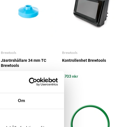
Brewtools
Brewtools
Jäsrörshållare 34 mm TC
Kontrollenhet Brewtools
Brewtools
31 nkr
4703 nkr
Om