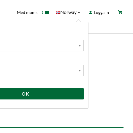
Norway
Med moms
Logga In
ntkort
Fyndhörna
Nyheter
OK