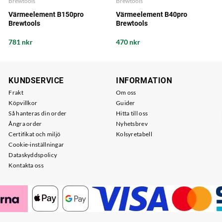
Brewtools
Brewtools
Värmeelement B150pro
Värmeelement B40pro
Brewtools
Brewtools
781 nkr
470 nkr
KUNDSERVICE
INFORMATION
Frakt
Om oss
Köpvillkor
Guider
Så hanteras din order
Hitta till oss
Ångra order
Nyhetsbrev
Certifikat och miljö
Kolsyretabell
Cookie-inställningar
Dataskyddspolicy
Kontakta oss