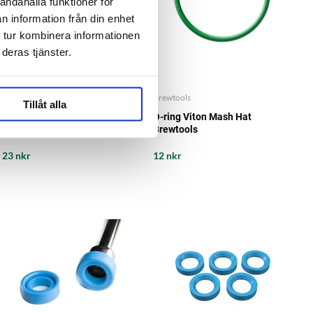
andahålla funktioner för
n information från din enhet
 tur kombinera informationen
deras tjänster.
Brewtools
Brewtools
Tillåt alla
O-ring Viton Garden Connector
O-ring Viton Mash Hat
Brewtools
Brewtools
23 nkr
12 nkr