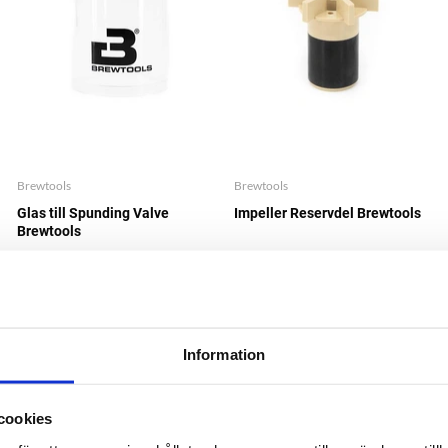
Brewtools
Brewtools
Glas till Spunding Valve
Impeller Reservdel Brewtools
Brewtools
196 nkr
156 nkr
Information
cookies