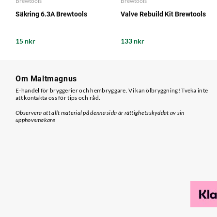
Brewtools
Brewtools
Säkring 6.3A Brewtools
Valve Rebuild Kit Brewtools
15 nkr
133 nkr
Om Maltmagnus
E-handel för bryggerier och hembryggare. Vi kan ölbryggning! Tveka inte
att kontakta oss för tips och råd.
Observera att allt material på denna sida är rättighetsskyddat av sin
upphovsmakare