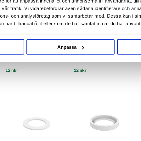
e för att anpassa innehållet och annonserna till användarna, tillh
vår trafik. Vi vidarebefordrar även sådana identifierare och anna
nnons- och analysföretag som vi samarbetar med. Dessa kan i sin
har tillhandahållit eller som de har samlat in när du har använt 
Brewtools
Brewtools
Anpassa
O-ring Viton Center Pipe
O-ring Viton Dip Tube
Brewtools
Brewtools
12 nkr
12 nkr