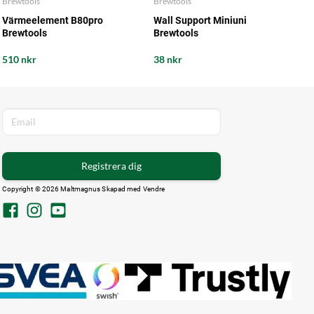
Brewtools
Brewtools
Värmeelement B80pro
Wall Support Miniuni
Brewtools
Brewtools
510 nkr
38 nkr
Registrera dig
Copyright © 2026 Maltmagnus Skapad med
Vendre