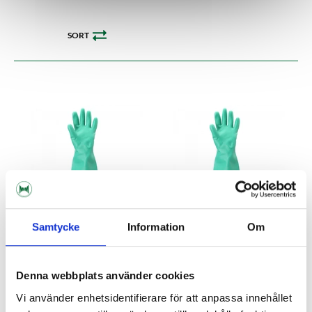
SORT
Samtycke
Information
Om
Denna webbplats använder cookies
Brewing Gloves L AlphaTec
Brewing Gloves M AlphaTec
Solvex
Solvex
Vi använder enhetsidentifierare för att anpassa innehållet