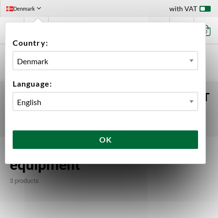
with VAT
Denmark
0
Country:
HOME
EQUIPMENT
BREWING EQUIPMENT
PERSONAL PROTECTIVE EQUIPMENT
Language:
PERSONAL PROTECTIVE EQUIPMENT
Brewing gloves made by Blichmann.
OK
Personal protective
equipment
3 products