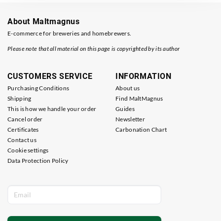
About Maltmagnus
E-commerce for breweries and homebrewers.
Please note that all material on this page is copyrighted by its author
CUSTOMERS SERVICE
INFORMATION
Purchasing Conditions
About us
Shipping
Find MaltMagnus
This is how we handle your order
Guides
Cancel order
Newsletter
Certificates
Carbonation Chart
Contact us
Cookie settings
Data Protection Policy