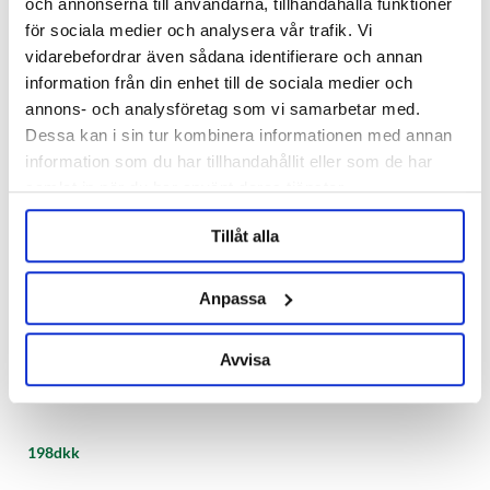
och annonserna till användarna, tillhandahålla funktioner
147dkk
147dkk
för sociala medier och analysera vår trafik. Vi
vidarebefordrar även sådana identifierare och annan
information från din enhet till de sociala medier och
annons- och analysföretag som vi samarbetar med.
Dessa kan i sin tur kombinera informationen med annan
information som du har tillhandahållit eller som de har
samlat in när du har använt deras tjänster.
Tillåt alla
Anpassa
Avvisa
Blichmann Engineering
Brewing Gloves XL Blichmann
198dkk