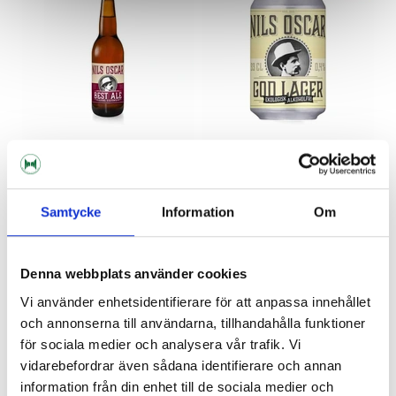
Nils Oscar
Nils Oscar
Nils Oscar - Best Ale 33 cl
Nils Oscar - God Lager 33 cl
Samtycke
Information
Om
Product out of stock!
11dkk
11dkk
Denna webbplats använder cookies
Vi använder enhetsidentifierare för att anpassa innehållet
GLUTEN FREE
och annonserna till användarna, tillhandahålla funktioner
för sociala medier och analysera vår trafik. Vi
vidarebefordrar även sådana identifierare och annan
information från din enhet till de sociala medier och