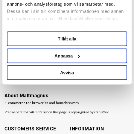
annons- och analysföretag som vi samarbetar med.
Dessa kan i sin tur kombinera informationen med annan
information som du har tillhandahållit eller som de har
samlat in när du har använt deras tjänster.
Tillåt alla
Nils Oscar
Nils Oscar
Anpassa
Nils Oscar - Modern Lager 33
Nils Oscar - Running Free 33 cl
cl
11dkk
11dkk
Avvisa
About Maltmagnus
E-commerce for breweries and homebrewers.
Please note that all material on this page is copyrighted by its author
CUSTOMERS SERVICE
INFORMATION