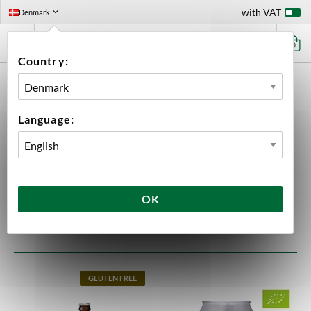
with VAT
Denmark
0
Country:
HOME
BEER
Beer
Language:
4 products
OK
SORT
GLUTEN FREE