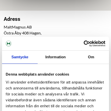
Adress
MaltMagnus AB
Östra Åby 408 Hagen,
692 93 Kumla, Sweden
Samtycke
Information
Om
Contact
Call us
+4619 – 18 97 90
Denna webbplats använder cookies
Vi använder enhetsidentifierare för att anpassa innehållet
e-mail us
och annonserna till användarna, tillhandahålla funktioner
info@maltmagnus.se
för sociala medier och analysera vår trafik. Vi
vidarebefordrar även sådana identifierare och annan
information från din enhet till de sociala medier och
Opening hours