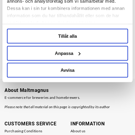
annons- och analysföretag som vi samarbetar med.
Regular opening hours
Dessa kan i sin tur kombinera informationen med annan
Phone weekdays: 09 - 10
information som du har tillhandahållit eller som de har
Pick up at store: All hours (by appointment)
samlat in när du har använt deras tjänster.
We are working: 07.00-15.30 CET
Tillåt alla
Closed
Rest: 10.30-11.00 CET
Anpassa
Red letter days , Christmas Eve + Midsummers Eve
Avvisa
About Maltmagnus
E-commerce for breweries and homebrewers.
Please note that all material on this page is copyrighted by its author
CUSTOMERS SERVICE
INFORMATION
Purchasing Conditions
About us