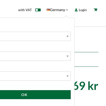
Germany
with VAT
Login
rd
Sale
News
2 969 kr
OK
Kundrecensioner