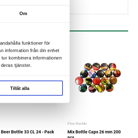
Om
andahålla funktioner för
SAVE
n information från din enhet
-10%
 tur kombinera informationen
SUMMER SALE
deras tjänster.
Tillåt alla
Finn-Korkki
Beer Bottle 33 CL 24 - Pack
Mix Bottle Caps 26 mm 200
pcs