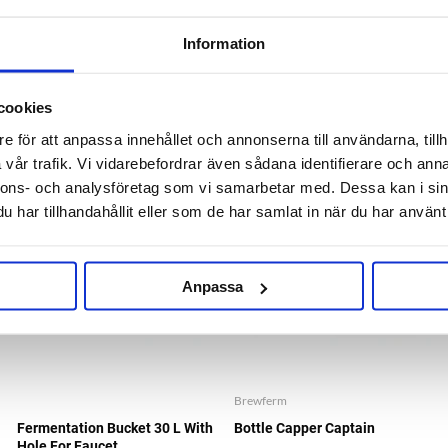
Information
RELATED PRODUCTS
cookies
e för att anpassa innehållet och annonserna till användarna, tillh
vår trafik. Vi vidarebefordrar även sådana identifierare och anna
nnons- och analysföretag som vi samarbetar med. Dessa kan i sin
har tillhandahållit eller som de har samlat in när du har använt 
Anpassa
Brewferm
Fermentation Bucket 30 L With
Bottle Capper Captain
Hole For Faucet