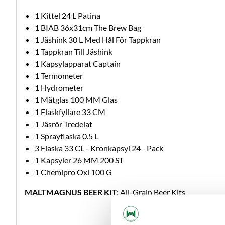
1 Kittel 24 L Patina
1 BIAB 36x31cm The Brew Bag
1 Jäshink 30 L Med Hål För Tappkran
1 Tappkran Till Jäshink
1 Kapsylapparat Captain
1 Termometer
1 Hydrometer
1 Mätglas 100 MM Glas
1 Flaskfyllare 33 CM
1 Jäsrör Tredelat
1 Sprayflaska 0.5 L
3 Flaska 33 CL - Kronkapsyl 24 - Pack
1 Kapsyler 26 MM 200 ST
1 Chemipro Oxi 100 G
MALTMAGNUS BEER KIT:
All-Grain Beer Kits