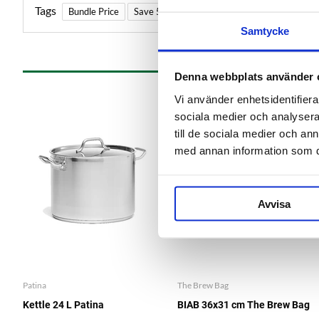
Tags
Bundle Price
Save 5%
Samtycke
Denna webbplats använder 
Vi använder enhetsidentifierar
sociala medier och analysera 
till de sociala medier och a
med annan information som du 
Avvisa
Patina
The Brew Bag
Kettle 24 L Patina
BIAB 36x31 cm The Brew Bag