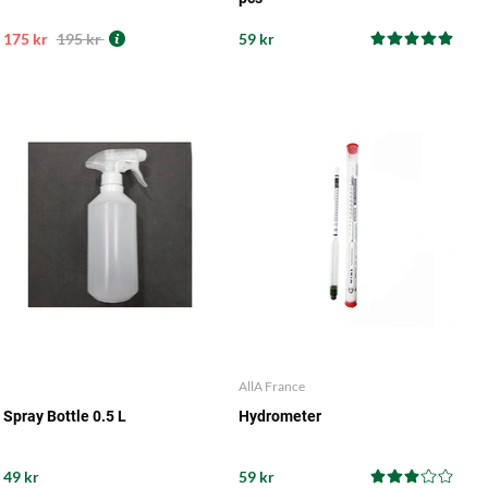
175 kr
195 kr
59 kr
AllA France
Spray Bottle 0.5 L
Hydrometer
49 kr
59 kr