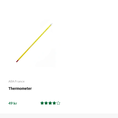
AllA France
Thermometer
49 kr