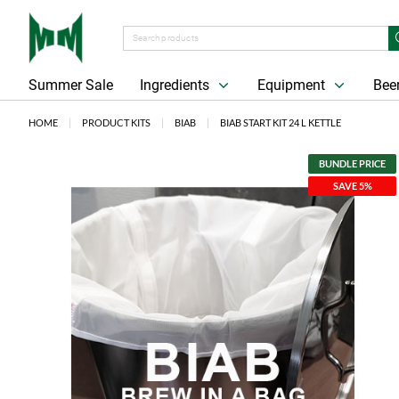
Summer Sale
Ingredients
Equipment
Beer
HOME
PRODUCT KITS
BIAB
BIAB START KIT 24 L KETTLE
BUNDLE PRICE
SAVE 5%