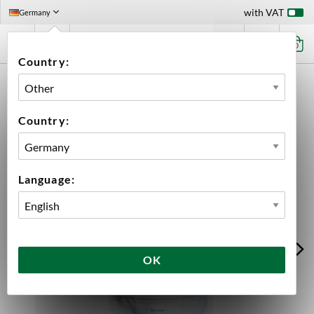
with VAT
Germany
0
Country:
HOME
INGREDIENTS
YEAST
MONASTERY ALE WLP500 ORGANIC
Country:
Language:
OK