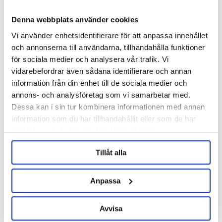
Denna webbplats använder cookies
Vi använder enhetsidentifierare för att anpassa innehållet
och annonserna till användarna, tillhandahålla funktioner
för sociala medier och analysera vår trafik. Vi
AEB
vidarebefordrar även sådana identifierare och annan
Extra Ice pack for liquid fresh
Bel-Abbey AY7 Fermoale 500 g
information från din enhet till de sociala medier och
yeast
annons- och analysföretag som vi samarbetar med.
19 kr
587 kr
Dessa kan i sin tur kombinera informationen med annan
information som du har tillhandahållit eller som de har
samlat in när du har använt deras tjänster.
OTHERS ALSO BOUGHT
Tillåt alla
Anpassa
Avvisa