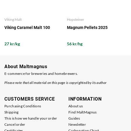
Viking Malt
Hopsteiner
Viking Caramel Malt 100
Magnum Pellets 2025
27 kr/kg
56 kr/hg
About Maltmagnus
E-commerce for breweries and homebrewers.
Please note that all material on this page is copyrighted by its author
CUSTOMERS SERVICE
INFORMATION
Purchasing Conditions
About us
Shipping
Find MaltMagnus
This is how we handle your order
Guides
Cancel order
Newsletter
Certificates
Carbonation Chart