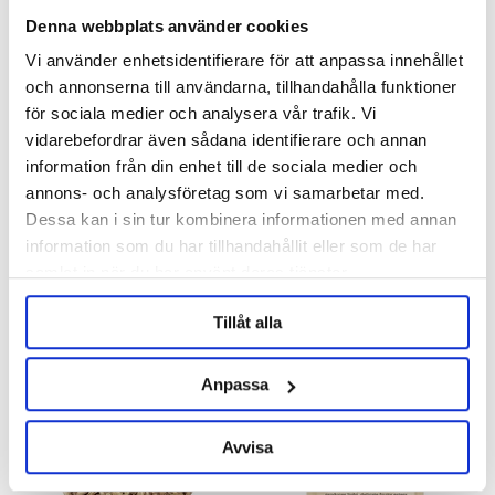
Denna webbplats använder cookies
Vi använder enhetsidentifierare för att anpassa innehållet
och annonserna till användarna, tillhandahålla funktioner
för sociala medier och analysera vår trafik. Vi
Extra Ice pack for liquid fresh
vidarebefordrar även sådana identifierare och annan
yeast
information från din enhet till de sociala medier och
annons- och analysföretag som vi samarbetar med.
19 kr
Dessa kan i sin tur kombinera informationen med annan
information som du har tillhandahållit eller som de har
OTHERS ALSO BOUGHT
samlat in när du har använt deras tjänster.
Tillåt alla
Anpassa
Avvisa