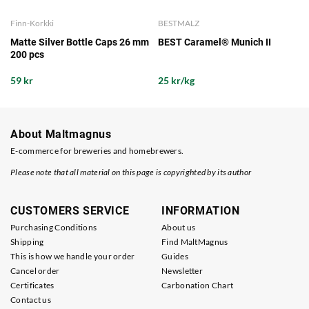
Finn-Korkki
BESTMALZ
Matte Silver Bottle Caps 26 mm
BEST Caramel® Munich II
200 pcs
59 kr
25 kr/kg
About Maltmagnus
E-commerce for breweries and homebrewers.
Please note that all material on this page is copyrighted by its author
CUSTOMERS SERVICE
INFORMATION
Purchasing Conditions
About us
Shipping
Find MaltMagnus
This is how we handle your order
Guides
Cancel order
Newsletter
Certificates
Carbonation Chart
Contact us