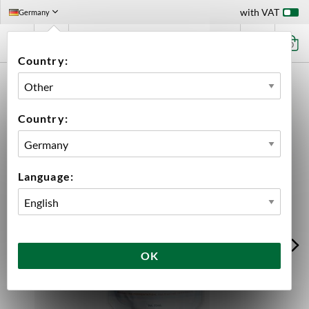
with VAT
Germany
0
Country:
HOME
INGREDIENTS
YEAST
IRISH ALE WLP004 ORGANIC
Country:
Language:
OK