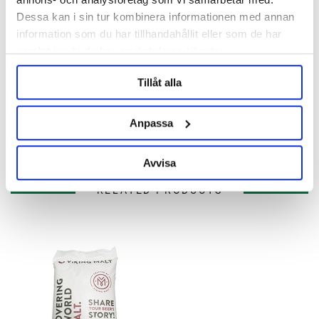
Description
Dessa kan i sin tur kombinera informationen med annan
information som du har tillhandahållit eller som de har
Specification
samlat in när du har använt deras tjänster.
Reviews
Tillåt alla
Anpassa
Ask about product
Avvisa
RELATED PRODUCTS