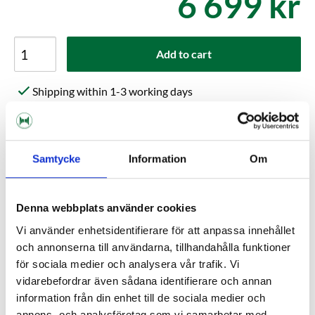
6 699 kr
Add to cart
Shipping within 1-3 working days
Delivery to pickup location or to your door
Choose Expressorder in the checkout for extra fast
order processing
Samtycke
Information
Om
Kundrecensioner
Denna webbplats använder cookies
Vi använder enhetsidentifierare för att anpassa innehållet
Help others choose right. Be the first to write a review!
och annonserna till användarna, tillhandahålla funktioner
Write a review, click HERE!
för sociala medier och analysera vår trafik. Vi
vidarebefordrar även sådana identifierare och annan
information från din enhet till de sociala medier och
annons- och analysföretag som vi samarbetar med.