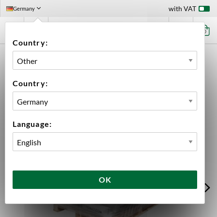
with VAT
Germany
0
Country:
HOME
INGREDIENTS
MALT
WHOLE PALLETS
CRUSHED PALE ALE MALT WHOLE PALLET 500 KG
Country:
Language:
OK