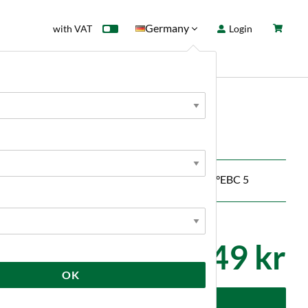
Germany
with VAT
Login
rd
Sale
News
king Malt 25 kg
, creamy and fresh taste of wheat flour. Color: °EBC 5
349 kr
OK
dd to cart