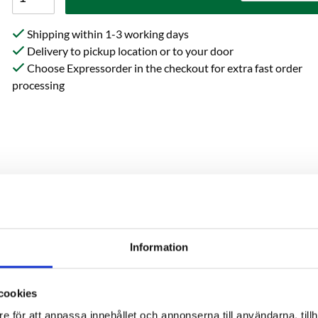
Shipping within 1-3 working days
Delivery to pickup location or to your door
Choose Expressorder in the checkout for extra fast order
processing
Specification
Reviews
Information
es suitable for the brewing
BEER STYLES:
Wheat Beer, Lag
cookies
ch from pilsner malt production.
RECOMMENDED USAGE LEV
e för att anpassa innehållet och annonserna till användarna, tillh