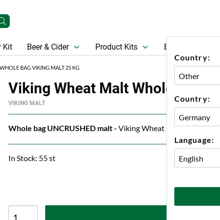
 Kit
Beer & Cider
Product Kits
Beer
Gift Ca
Country:
WHOLE BAG VIKING MALT 25 KG
Viking Wheat Malt Whole Bag Vi
Country:
VIKING MALT
Whole bag UNCRUSHED malt -
Viking Wheat Malt gives a soft
Language:
In Stock: 55 st
A