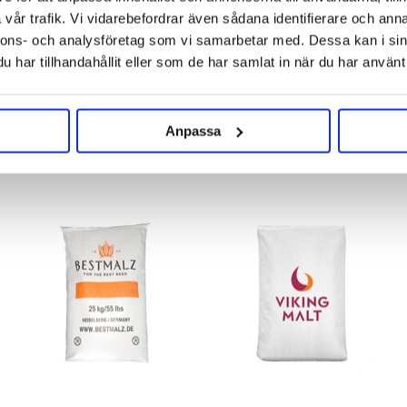
vår trafik. Vi vidarebefordrar även sådana identifierare och anna
around 50 % of the grist for
e other top fermented beers.
nnons- och analysföretag som vi samarbetar med. Dessa kan i sin
20 % for the premium lagers.
enrichment and to improve foam
har tillhandahållit eller som de har samlat in när du har använt 
Anpassa
RELATED PRODUCTS