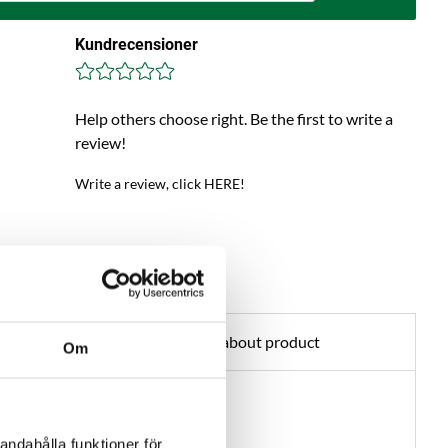
Kundrecensioner
Help others choose right. Be the first to write a
review!
Write a review, click HERE!
Ask about product
Om
er Beer
ELS:
andahålla funktioner för