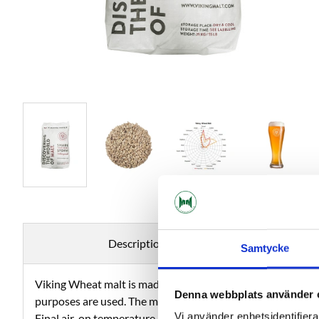
Description
Samtycke
Viking Wheat malt is made from high quality wheat. Varieti
Denna webbplats använder 
purposes are used. The malting process does not differ mu
Vi använder enhetsidentifierar
Final air-on temperature is normally between 72-80 °C.