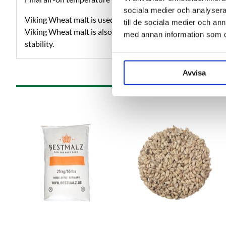
sociala medier och analysera 
Viking Wheat malt is used mainly for wheat beers and som
till de sociala medier och a
Viking Wheat malt is also used for lager beers for flavor 
med annan information som du 
stability.
Avvisa