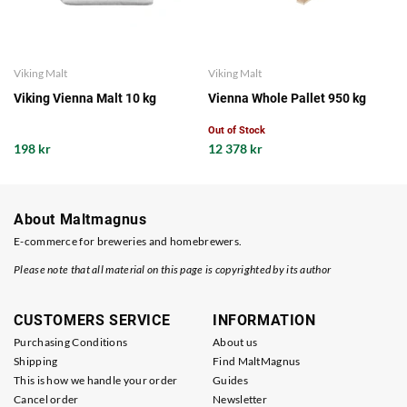
Viking Malt
Viking Malt
Viking Vienna Malt 10 kg
Vienna Whole Pallet 950 kg
Out of Stock
198 kr
12 378 kr
About Maltmagnus
E-commerce for breweries and homebrewers.
Please note that all material on this page is copyrighted by its author
CUSTOMERS SERVICE
INFORMATION
Purchasing Conditions
About us
Shipping
Find MaltMagnus
This is how we handle your order
Guides
Cancel order
Newsletter