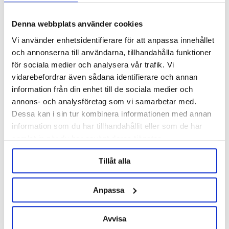
Specification
Denna webbplats använder cookies
Vi använder enhetsidentifierare för att anpassa innehållet
och annonserna till användarna, tillhandahålla funktioner
Reviews
för sociala medier och analysera vår trafik. Vi
vidarebefordrar även sådana identifierare och annan
Ask about product
information från din enhet till de sociala medier och
annons- och analysföretag som vi samarbetar med.
Dessa kan i sin tur kombinera informationen med annan
information som du har tillhandahållit eller som de har
RELATED PRODUCTS
samlat in när du har använt deras tjänster.
Tillåt alla
Anpassa
Avvisa