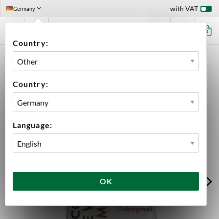
with VAT
Germany
0
Country:
HOME
INGREDIENTS
MALT
WHOLE BAGS
VIKING VIENNA MALT WHOLE BAG 25 KG
Country:
Language:
OK