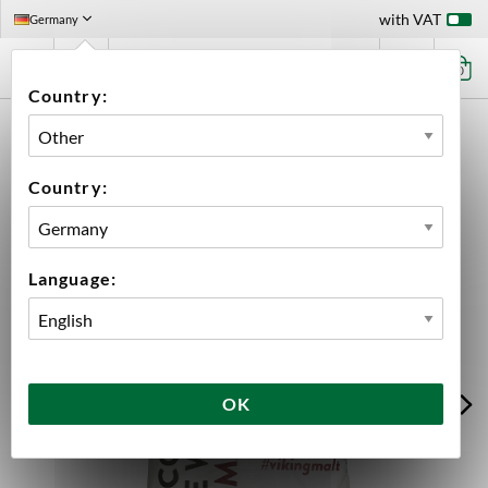
with VAT
Germany
0
Country:
HOME
INGREDIENTS
MALT
WHOLE BAGS
VIKING OAT MALT WHOLE BAG 25 KG
Country:
Language:
OK