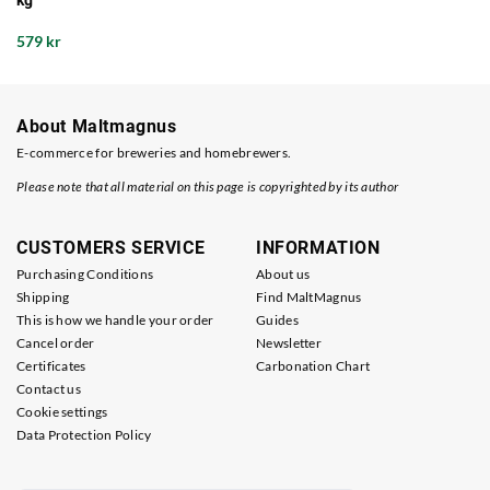
kg
579 kr
About Maltmagnus
E-commerce for breweries and homebrewers.
Please note that all material on this page is copyrighted by its author
CUSTOMERS SERVICE
INFORMATION
Purchasing Conditions
About us
Shipping
Find MaltMagnus
This is how we handle your order
Guides
Cancel order
Newsletter
Certificates
Carbonation Chart
Contact us
Cookie settings
Data Protection Policy