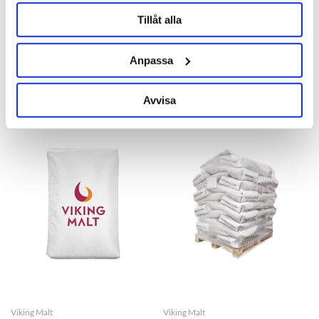
Tillåt alla
BESTMALZ
Viking Malt
BEST Oat Malt 10 kg
Viking Oat Malt
Anpassa
Product out of stock!
425 kr
26 kr/kg
Avvisa
Viking Malt
Viking Malt