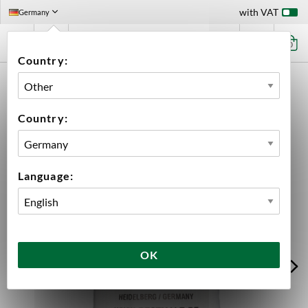
with VAT
Germany
0
Country:
HOME
INGREDIENTS
MALT
WHOLE BAGS
BEST PEATED ULTRA 80 PPM WHOLE BAG 25 KG
Country:
Language:
OK