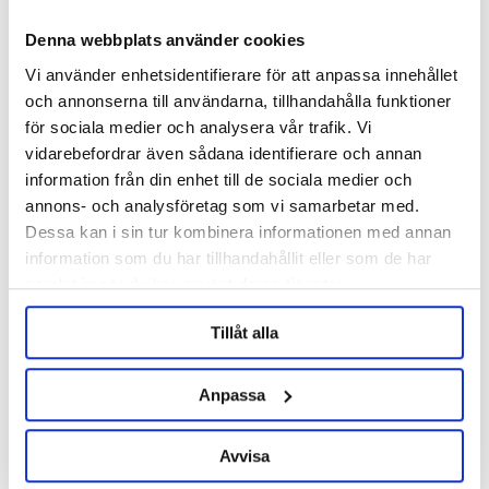
Denna webbplats använder cookies
Vi använder enhetsidentifierare för att anpassa innehållet
och annonserna till användarna, tillhandahålla funktioner
för sociala medier och analysera vår trafik. Vi
vidarebefordrar även sådana identifierare och annan
Muntons
Muntons
information från din enhet till de sociala medier och
Spraymalt Wheat 500 g
Spraymalt Dark 500 g
annons- och analysföretag som vi samarbetar med.
Dessa kan i sin tur kombinera informationen med annan
information som du har tillhandahållit eller som de har
56 kr
59 kr
samlat in när du har använt deras tjänster.
Tillåt alla
Anpassa
Avvisa