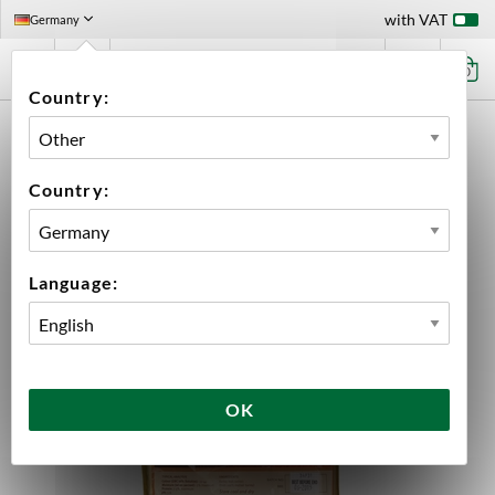
with VAT
Germany
0
Country:
HOME
INGREDIENTS
MALT
MALT EXTRACT
SPRAYMALT MEDIUM 500 G
Country:
Language:
OK