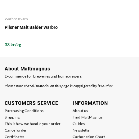
Warbro Kvarn
Pilsner Malt Balder Warbro
33 kr/kg
About Maltmagnus
E-commerce for breweries and homebrewers.
Please note that all material on this page is copyrighted by its author
CUSTOMERS SERVICE
INFORMATION
Purchasing Conditions
About us
Shipping
Find MaltMagnus
This is how we handle your order
Guides
Cancel order
Newsletter
Certificates
Carbonation Chart