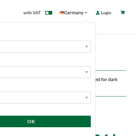
Germany
with VAT
Login
rd
Sale
News
matic malt rich in melanoidins. It is recommended for dark
OK