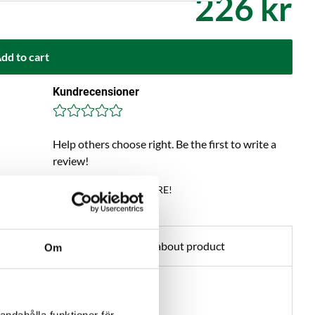
226 kr
dd to cart
Kundrecensioner
Help others choose right. Be the first to write a
review!
Write a review, click HERE!
Ask about product
Om
e, Dark Lagers