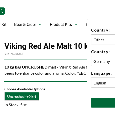
 Kit
Beer & Cider
Product Kits
Beer
Gift Ca
Country:
Viking Red Ale Malt 10 kg
Country:
VIKING MALT
10 kg bag UNCRUSHED malt -
Viking
Red Ale Malt malt is aro
Language:
beers to enhance color and aroma. Color: °EBC 70
Choose Available Options
Uncrushed (+0 kr)
In Stock: 5 st