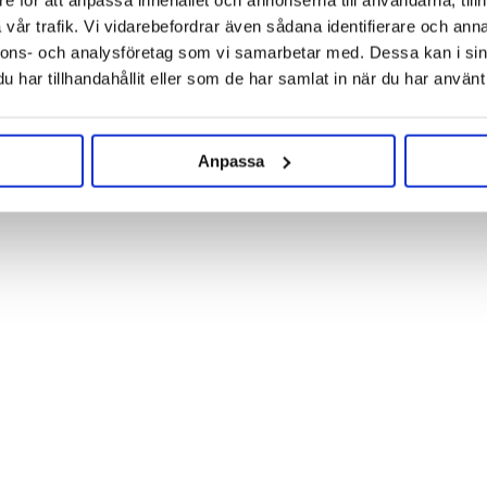
e för att anpassa innehållet och annonserna till användarna, tillh
oma through controlled Maillard
vår trafik. Vi vidarebefordrar även sådana identifierare och anna
RECOMMENDED USAGE LEVE
nnons- och analysföretag som vi samarbetar med. Dessa kan i sin
roasted and nutty flavors can be
har tillhandahållit eller som de har samlat in när du har använt 
up to 20%
acidic. The amylolytic activity of
Anpassa
RELATED PRODUCTS