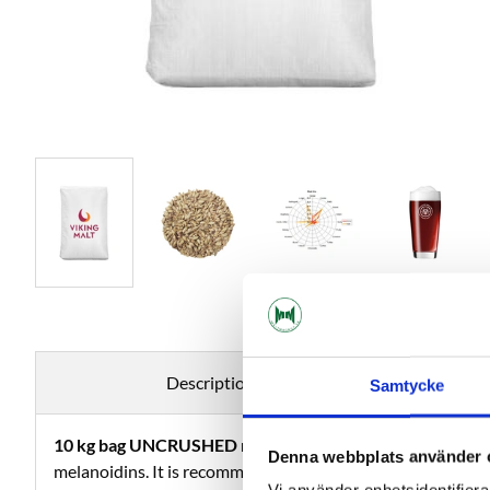
Description
Samtycke
10 kg bag UNCRUSHED malt -
Viking Red Ale Malt malt is
Denna webbplats använder 
melanoidins. It is recommended for dark beers to enhance 