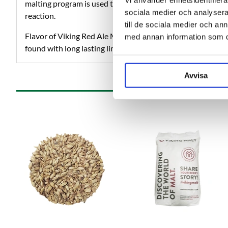
Vi använder enhetsidentifierar
malting program is used to ensure the right flavor and ar
sociala medier och analysera 
reaction.
till de sociala medier och a
Flavor of Viking Red Ale Malt is malty and bitter but also 
med annan information som du 
found with long lasting linger. Red Ale Malt is also slightly 
Avvisa