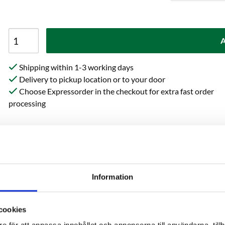
A
Shipping within 1-3 working days
Delivery to pickup location or to your door
Choose Expressorder in the checkout for extra fast order
processing
Specification
Reviews
Information
 aromatic malt rich in
Red Ale Malt is low.
cookies
color and aroma. A special
BEER STYLES:
APA, IPA, Red Al