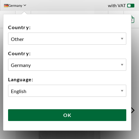
with VAT
Germany
0
Country:
HOME
INGREDIENTS
MALT
10 KG
HANA MALT 10 KG
Country:
Language:
OK