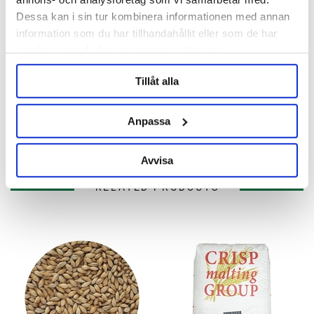
Description
Dessa kan i sin tur kombinera informationen med annan
information som du har tillhandahållit eller som de har
Specification
samlat in när du har använt deras tjänster.
Reviews
Tillåt alla
Anpassa
Ask about product
Avvisa
RELATED PRODUCTS