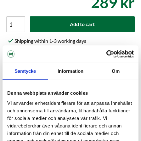
289 kr
Add to cart
Shipping within 1-3 working days
Delivery to pickup location or to your door
Choose Expressorder in the checkout for extra fast
order processing
Samtycke
Information
Om
Kundrecensioner
Denna webbplats använder cookies
Vi använder enhetsidentifierare för att anpassa innehållet
Help others choose right. Be the first to write a review!
och annonserna till användarna, tillhandahålla funktioner
Write a review, click HERE!
för sociala medier och analysera vår trafik. Vi
vidarebefordrar även sådana identifierare och annan
information från din enhet till de sociala medier och
annons- och analysföretag som vi samarbetar med.