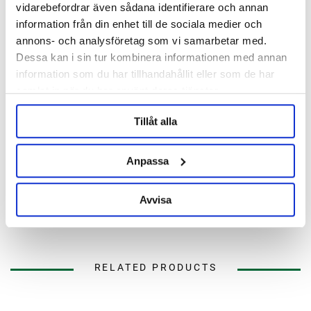
vidarebefordrar även sådana identifierare och annan
information från din enhet till de sociala medier och
annons- och analysföretag som vi samarbetar med.
Description
Dessa kan i sin tur kombinera informationen med annan
information som du har tillhandahållit eller som de har
Specification
samlat in när du har använt deras tjänster.
Tillåt alla
Reviews
Anpassa
Ask about product
Avvisa
About the manufacturer
RELATED PRODUCTS