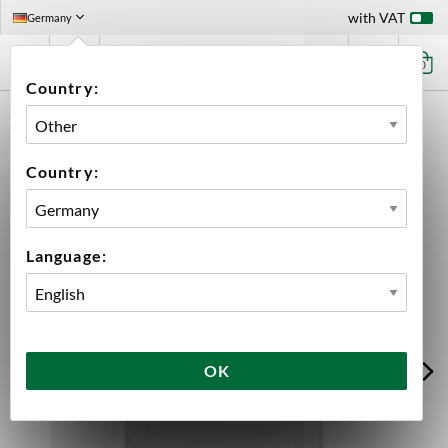
with VAT
Germany
0
Country:
HOME
INGREDIENTS
MALT
10 KG
BEST BISCUIT 10 KG
Country:
Language:
OK