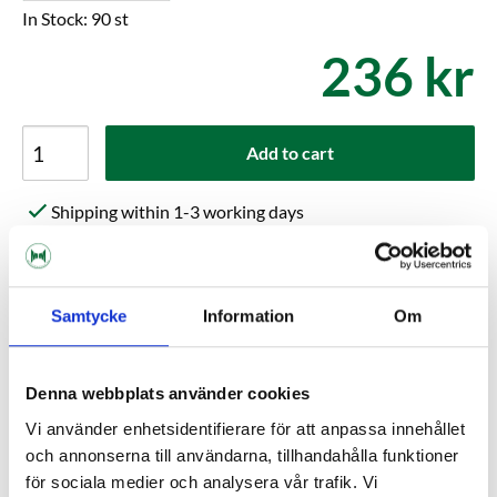
In Stock: 90 st
236 kr
Add to cart
Shipping within 1-3 working days
Delivery to pickup location or to your door
Choose Expressorder in the checkout for extra fast
order processing
Samtycke
Information
Om
Kundrecensioner
Denna webbplats använder cookies
Vi använder enhetsidentifierare för att anpassa innehållet
Help others choose right. Be the first to write a review!
och annonserna till användarna, tillhandahålla funktioner
Write a review, click HERE!
för sociala medier och analysera vår trafik. Vi