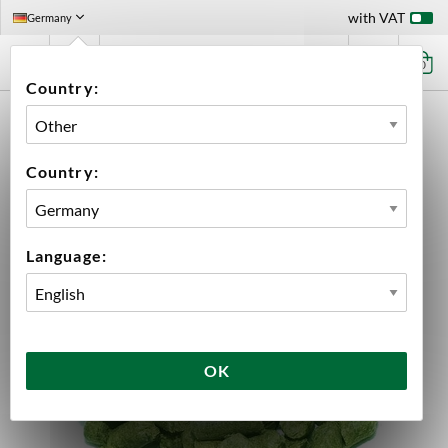
with VAT
Germany
0
Country:
HOME
INGREDIENTS
HOPS
BULK
VISTA PELLETS 2024
Country:
Language:
OK