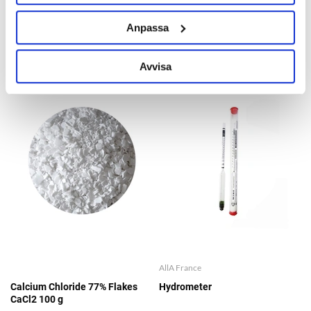
65 kr/hg
Anpassa
OTHERS ALSO BOUGHT
Avvisa
AllA France
Calcium Chloride 77% Flakes
Hydrometer
CaCl2 100 g