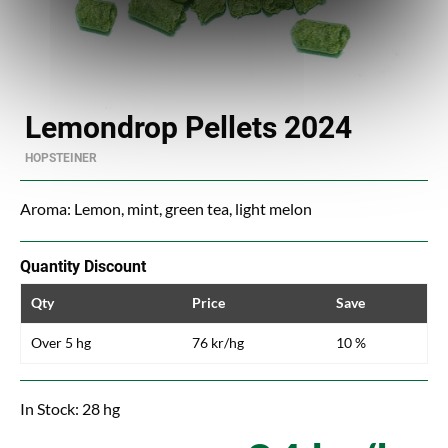
Lemondrop Pellets 2024
HOPSTEINER
Aroma: Lemon, mint, green tea, light melon
Quantity Discount
Qty
Price
Save
Over 5 hg
76 kr/hg
10 %
In Stock: 28 hg