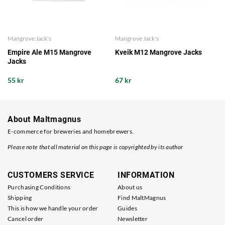
Mangrove Jack's
Mangrove Jack's
Empire Ale M15 Mangrove
Kveik M12 Mangrove Jacks
Jacks
55 kr
67 kr
About Maltmagnus
E-commerce for breweries and homebrewers.
Please note that all material on this page is copyrighted by its author
CUSTOMERS SERVICE
INFORMATION
Purchasing Conditions
About us
Shipping
Find MaltMagnus
This is how we handle your order
Guides
Cancel order
Newsletter