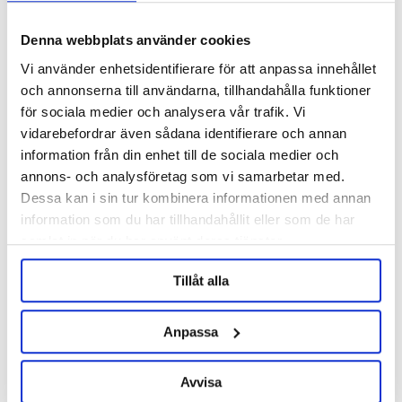
Denna webbplats använder cookies
Vi använder enhetsidentifierare för att anpassa innehållet
och annonserna till användarna, tillhandahålla funktioner
för sociala medier och analysera vår trafik. Vi
Hopsteiner
vidarebefordrar även sådana identifierare och annan
Lemondrop Pellets 2024 100g
information från din enhet till de sociala medier och
annons- och analysföretag som vi samarbetar med.
84 kr
Dessa kan i sin tur kombinera informationen med annan
information som du har tillhandahållit eller som de har
samlat in när du har använt deras tjänster.
OTHERS ALSO BOUGHT
Tillåt alla
Anpassa
Avvisa