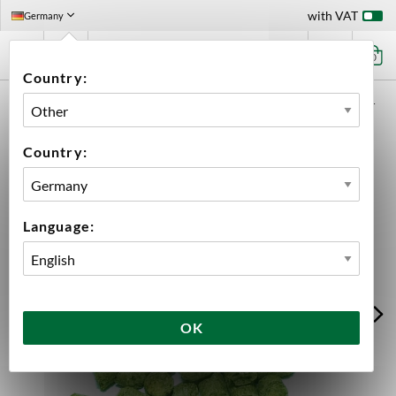
with VAT
Germany
0
Country:
HOME
INGREDIENTS
HOPS
BULK
LEMONDROP PELLETS 2024
Country:
Language:
OK