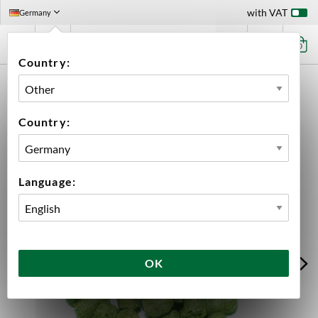
with VAT
Germany
0
Country:
HOME
INGREDIENTS
HOPS
BULK
EAST KENT GOLDINGS PELLETS 2024
Country:
Language:
OK