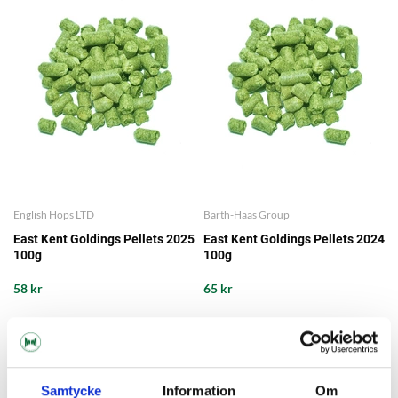
English Hops LTD
Barth-Haas Group
East Kent Goldings Pellets 2025
East Kent Goldings Pellets 2024
100g
100g
58 kr
65 kr
SAVE
-32%
Samtycke
Information
Om