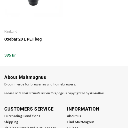
KegLand
Oxebar 20 L PET keg
395 kr
About Maltmagnus
E-commerce for breweries and homebrewers.
Please note that all material on this page is copyrighted by its author
CUSTOMERS SERVICE
INFORMATION
Purchasing Conditions
About us
Shipping
Find MaltMagnus
This is how we handle your order
Guides