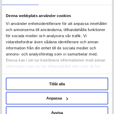
Denna webbplats använder cookies
Vi använder enhetsidentifierare för att anpassa innehållet
och annonserna till användarna, tillhandahålla funktioner
för sociala medier och analysera vår trafik. Vi
vidarebefordrar även sådana identifierare och annan
information från din enhet till de sociala medier och
English Hops LTD
Barth-Haas Group
annons- och analysföretag som vi samarbetar med.
East Kent Goldings Pellets 2025
East Kent Goldings Pellets 2023
Dessa kan i sin tur kombinera informationen med annan
5kg
information som du har tillhandahållit eller som de har
samlat in när du har använt deras tjänster.
1 652 kr
29 kr/hg
43 kr/hg
Tillåt alla
SAVE
-32%
Anpassa
SUMMER SALE
Avvisa