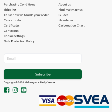
Purchasing Conditions
About us
Shipping
Find MaltMagnus
This is how we handle your order
Guides
Cancel order
Newsletter
Certificates
Carbonation Chart
Contact us
Cookie settings
Data Protection Policy
Subscribe
Copyright © 2026 Maltmagnus Site by
Vendre