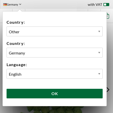
with VAT
Germany
0
Country:
HOME
INGREDIENTS
HOPS
BULK
CHINOOK PELLETS 2025
Country:
Language:
OK