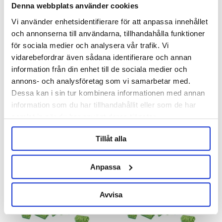
Denna webbplats använder cookies
Vi använder enhetsidentifierare för att anpassa innehållet
och annonserna till användarna, tillhandahålla funktioner
Hopsteiner
Hopsteiner
för sociala medier och analysera vår trafik. Vi
Hallertau Blanc Pellets 2025
Hallertau Blanc Pellets 2025
100g
vidarebefordrar även sådana identifierare och annan
information från din enhet till de sociala medier och
46 kr/hg
46 kr
annons- och analysföretag som vi samarbetar med.
Dessa kan i sin tur kombinera informationen med annan
information som du har tillhandahållit eller som de har
OTHERS ALSO BOUGHT
samlat in när du har använt deras tjänster.
SAVE
Tillåt alla
-30%
SUMMER SALE
Anpassa
Avvisa