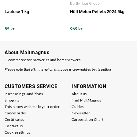
Barth-Haas Group
Lactose 1 kg
Hüll Melon Pellets 2024 5kg
85 kr
969 kr
About Maltmagnus
E-commerce for breweries and homebrewers.
Please note that all material on this page is copyrighted by its author
CUSTOMERS SERVICE
INFORMATION
Purchasing Conditions
About us
Shipping
Find MaltMagnus
This is how we handle your order
Guides
Cancel order
Newsletter
Certificates
Carbonation Chart
Contact us
Cookie settings