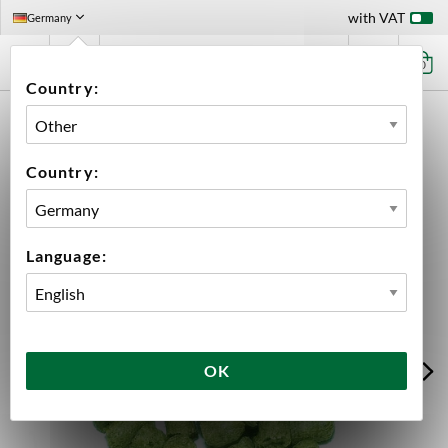
with VAT
Germany
0
Country:
HOME
INGREDIENTS
HOPS
BIG PACK HOPS
HALLERTAU BLANC PELLETS 2025 5KG
Country:
Language:
OK