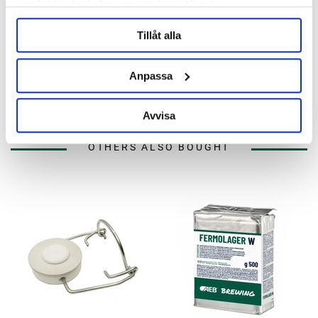
samlat in när du har använt deras tjänster.
Tillåt alla
Barth-Haas Group
Barth-Haas Group
Callista Pellets 2024
Callista Pellets 2024 100g
Anpassa
43 kr/hg
43 kr
Avvisa
OTHERS ALSO BOUGHT