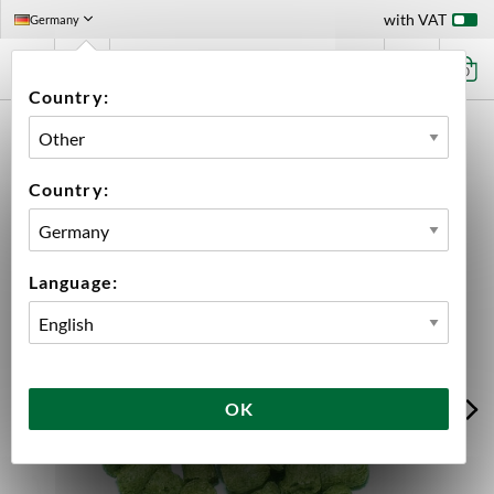
with VAT
Germany
0
Country:
HOME
INGREDIENTS
HOPS
BIG PACK HOPS
CALLISTA PELLETS 2025 5KG
Country:
Language:
OK