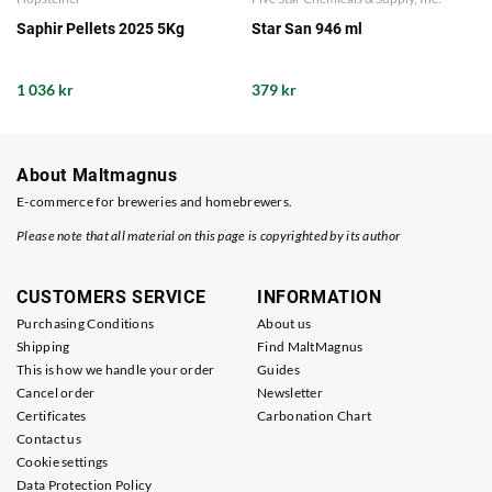
Saphir Pellets 2025 5Kg
Star San 946 ml
1 036 kr
379 kr
About Maltmagnus
E-commerce for breweries and homebrewers.
Please note that all material on this page is copyrighted by its author
CUSTOMERS SERVICE
INFORMATION
Purchasing Conditions
About us
Shipping
Find MaltMagnus
This is how we handle your order
Guides
Cancel order
Newsletter
Certificates
Carbonation Chart
Contact us
Cookie settings
Data Protection Policy